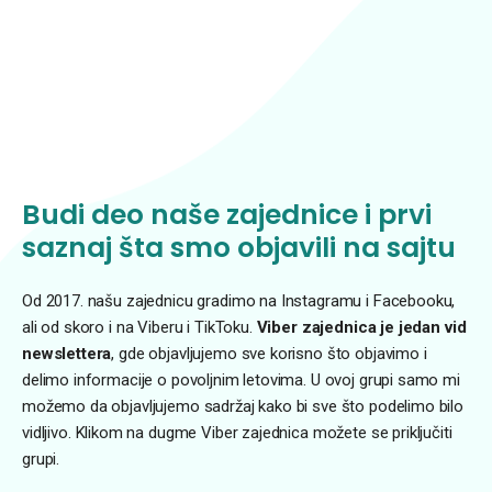
Budi deo naše zajednice i prvi
saznaj šta smo objavili na sajtu
Od 2017. našu zajednicu gradimo na Instagramu i Facebooku,
ali od skoro i na Viberu i TikToku.
Viber zajednica je jedan vid
newslettera
, gde objavljujemo sve korisno što objavimo i
delimo informacije o povoljnim letovima. U ovoj grupi samo mi
možemo da objavljujemo sadržaj kako bi sve što podelimo bilo
vidljivo. Klikom na dugme Viber zajednica možete se priključiti
grupi.