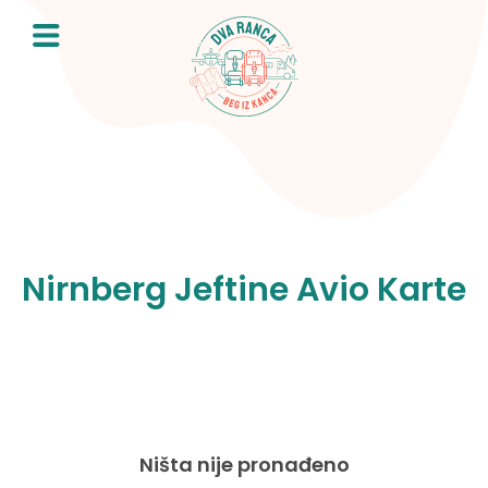
Skip
to
content
Nirnberg Jeftine Avio Karte
Ništa nije pronađeno