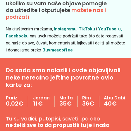
Ukoliko su vam naše objave pomogle
da uštedite i otputujete
možete nas i
podržati
Na društvenim mrežama,
Instagramu
,
TikToku
i
YouTube-u,
Facebooku
nas uvek možete podržati tako što ćete reagovati
na naše objave, čuvati, komentarisati, lajkovati i deliti, ali možete
i donacijama preko
Buymeacoffee
.
Do sada smo nalazili i ovde objavljivali
neke nerealno jeftine povratne avio
karte za:
Pariz
Jordan
Malta
Rim
Abu Dabi
0,02€
11€
35€
36€
40€
Tu su vodiči, putopisi, saveti…pa ako
ne želiš sve to da propustiš tu je i naša