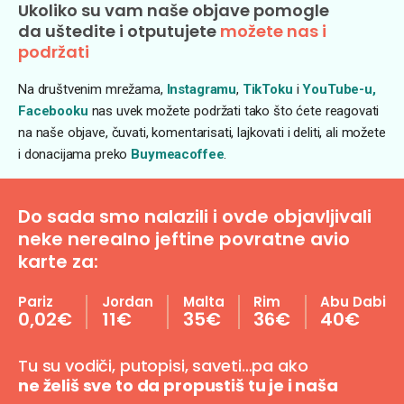
Ukoliko su vam naše objave pomogle
da uštedite i otputujete
možete nas i
podržati
Na društvenim mrežama,
Instagramu
,
TikToku
i
YouTube-u,
Facebooku
nas uvek možete podržati tako što ćete reagovati
na naše objave, čuvati, komentarisati, lajkovati i deliti, ali možete
i donacijama preko
Buymeacoffee
.
Do sada smo nalazili i ovde objavljivali
neke nerealno jeftine povratne avio
karte za:
Pariz
Jordan
Malta
Rim
Abu Dabi
0,02€
11€
35€
36€
40€
Tu su vodiči, putopisi, saveti…pa ako
ne želiš sve to da propustiš tu je i naša