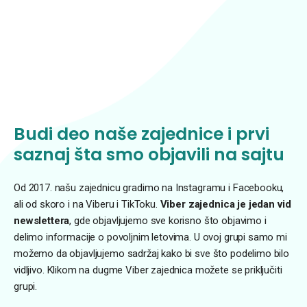
Budi deo naše zajednice i prvi
saznaj šta smo objavili na sajtu
Od 2017. našu zajednicu gradimo na Instagramu i Facebooku,
ali od skoro i na Viberu i TikToku.
Viber zajednica je jedan vid
newslettera
, gde objavljujemo sve korisno što objavimo i
delimo informacije o povoljnim letovima. U ovoj grupi samo mi
možemo da objavljujemo sadržaj kako bi sve što podelimo bilo
vidljivo. Klikom na dugme Viber zajednica možete se priključiti
grupi.