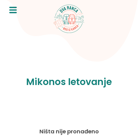
Skip
to
content
Mikonos letovanje
Ništa nije pronađeno