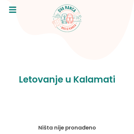
Skip
to
content
Letovanje u Kalamati
Ništa nije pronađeno