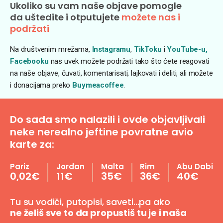
Ukoliko su vam naše objave pomogle
da uštedite i otputujete
možete nas i
podržati
Na društvenim mrežama,
Instagramu
,
TikToku
i
YouTube-u,
Facebooku
nas uvek možete podržati tako što ćete reagovati
na naše objave, čuvati, komentarisati, lajkovati i deliti, ali možete
i donacijama preko
Buymeacoffee
.
Do sada smo nalazili i ovde objavljivali
neke nerealno jeftine povratne avio
karte za:
Pariz
Jordan
Malta
Rim
Abu Dabi
0,02€
11€
35€
36€
40€
Tu su vodiči, putopisi, saveti…pa ako
ne želiš sve to da propustiš tu je i naša