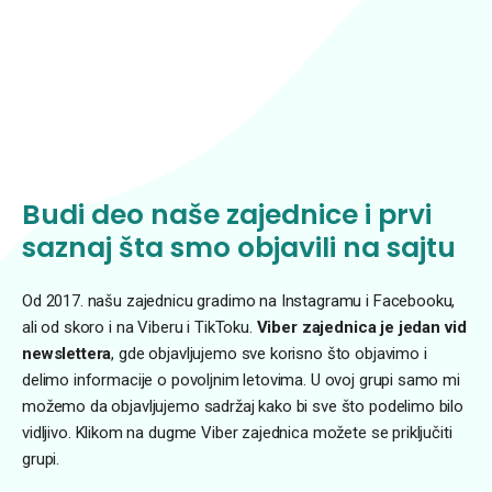
Budi deo naše zajednice i prvi
saznaj šta smo objavili na sajtu
Od 2017. našu zajednicu gradimo na Instagramu i Facebooku,
ali od skoro i na Viberu i TikToku.
Viber zajednica je jedan vid
newslettera
, gde objavljujemo sve korisno što objavimo i
delimo informacije o povoljnim letovima. U ovoj grupi samo mi
možemo da objavljujemo sadržaj kako bi sve što podelimo bilo
vidljivo. Klikom na dugme Viber zajednica možete se priključiti
grupi.