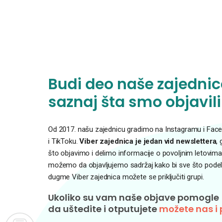
Budi deo naše zajednice
saznaj šta smo objavili
Od 2017. našu zajednicu gradimo na Instagramu i Faceb
i TikToku.
Viber zajednica je jedan vid newslettera
,
što objavimo i delimo informacije o povoljnim letovima
možemo da objavljujemo sadržaj kako bi sve što podelim
dugme Viber zajednica možete se priključiti grupi.
Ukoliko su vam naše objave pomogle
da uštedite i otputujete
možete nas i 