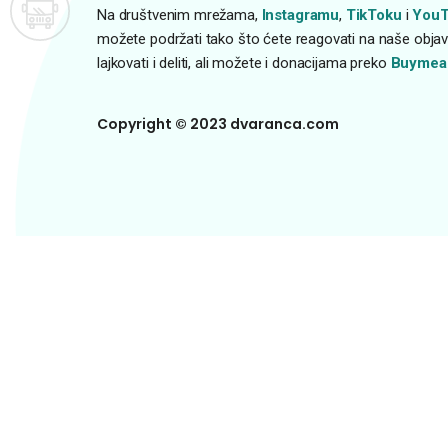
Na društvenim mrežama,
Instagramu
,
TikToku
i
YouT
možete podržati tako što ćete reagovati na naše objave
lajkovati i deliti, ali možete i donacijama preko
Buymea
Copyright © 2023 dvaranca.com