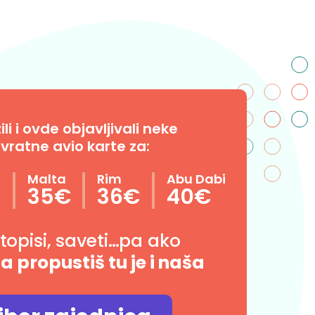
i i ovde objavljivali neke
vratne avio karte za:
n
Malta
Rim
Abu Dabi
35€
36€
40€
utopisi, saveti…pa ako
da propustiš tu je i naša