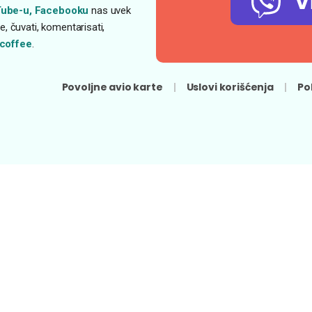
V
ube-u,
Facebooku
nas uvek
, čuvati, komentarisati,
coffee
.
Povoljne avio karte
Uslovi korišćenja
Po