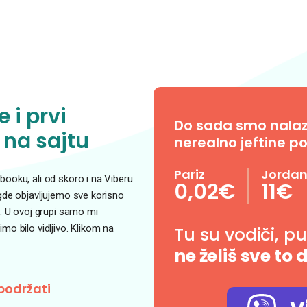
 i prvi
Do sada smo nalazil
 na sajtu
nerealno jeftine po
Pariz
Jorda
ooku, ali od skoro i na Viberu
0,02€
11€
 gde objavljujemo sve korisno
. U ovoj grupi samo mi
o bilo vidljivo. Klikom na
Tu su vodiči, p
ne želiš sve to 
podržati