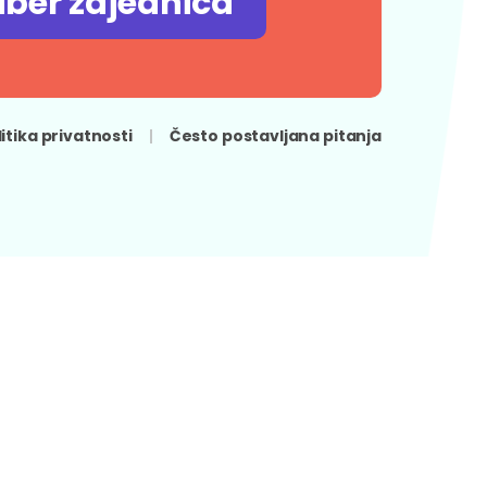
iber zajednica
litika privatnosti
Često postavljana pitanja