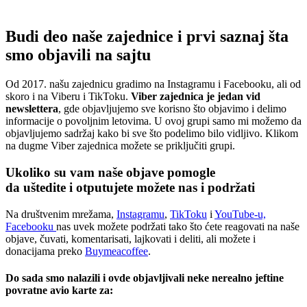
Budi deo naše zajednice i prvi saznaj šta
smo objavili na sajtu
Od 2017. našu zajednicu gradimo na Instagramu i Facebooku, ali od
skoro i na Viberu i TikToku.
Viber zajednica je jedan vid
newslettera
, gde objavljujemo sve korisno što objavimo i delimo
informacije o povoljnim letovima. U ovoj grupi samo mi možemo da
objavljujemo sadržaj kako bi sve što podelimo bilo vidljivo. Klikom
na dugme Viber zajednica možete se priključiti grupi.
Ukoliko su vam naše objave pomogle
da uštedite i otputujete
možete nas i podržati
Na društvenim mrežama,
Instagramu
,
TikToku
i
YouTube-u,
Facebooku
nas uvek možete podržati tako što ćete reagovati na naše
objave, čuvati, komentarisati, lajkovati i deliti, ali možete i
donacijama preko
Buymeacoffee
.
Do sada smo nalazili i ovde objavljivali neke nerealno jeftine
povratne avio karte za: