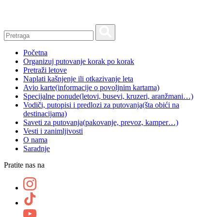
Skip
to
content
Početna
Organizuj putovanje korak po korak
Pretraži letove
Naplati kašnjenje ili otkazivanje leta
Avio karte
(informacije o povoljnim kartama)
Specijalne ponude
(letovi, busevi, kruzeri, aranžmani…)
Vodiči, putopisi i predlozi za putovanja
(šta obići na
destinacijama)
Saveti za putovanja
(pakovanje, prevoz, kamper…)
Vesti i zanimljivosti
O nama
Saradnje
Pratite nas na