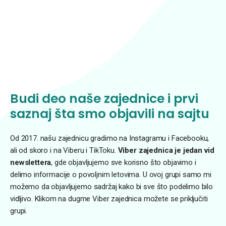
Budi deo naše zajednice i prvi
saznaj šta smo objavili na sajtu
Od 2017. našu zajednicu gradimo na Instagramu i Facebooku,
ali od skoro i na Viberu i TikToku.
Viber zajednica je jedan vid
newslettera
, gde objavljujemo sve korisno što objavimo i
delimo informacije o povoljnim letovima. U ovoj grupi samo mi
možemo da objavljujemo sadržaj kako bi sve što podelimo bilo
vidljivo. Klikom na dugme Viber zajednica možete se priključiti
grupi.