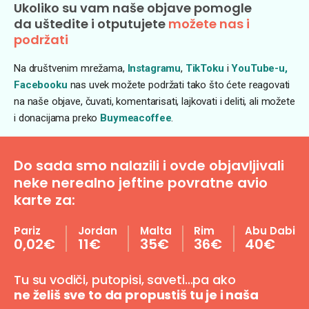
Ukoliko su vam naše objave pomogle
da uštedite i otputujete
možete nas i
podržati
Na društvenim mrežama,
Instagramu
,
TikToku
i
YouTube-u,
Facebooku
nas uvek možete podržati tako što ćete reagovati
na naše objave, čuvati, komentarisati, lajkovati i deliti, ali možete
i donacijama preko
Buymeacoffee
.
Do sada smo nalazili i ovde objavljivali
neke nerealno jeftine povratne avio
karte za:
Pariz
Jordan
Malta
Rim
Abu Dabi
0,02€
11€
35€
36€
40€
Tu su vodiči, putopisi, saveti…pa ako
ne želiš sve to da propustiš tu je i naša