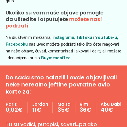
grupi.
Ukoliko su vam naše objave pomogle
da uštedite i otputujete
možete nas i
podržati
Na društvenim mrežama,
Instagramu
,
TikToku
i
YouTube-u,
Facebooku
nas uvek možete podržati tako što ćete reagovati
na naše objave, čuvati, komentarisati, lajkovati i deliti, ali možete
i donacijama preko
Buymeacoffee
.
Do sada smo nalazili i ovde objavljivali
neke nerealno jeftine povratne avio
karte za:
Pariz
Jordan
Malta
Rim
Abu Dabi
0,02€
11€
35€
36€
40€
Tu su vodiči, putopisi, saveti…pa ako