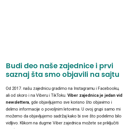
Budi deo naše zajednice i prvi
saznaj šta smo objavili na sajtu
Od 2017. našu zajednicu gradimo na Instagramu i Facebooku,
ali od skoro i na Viberu i TikToku.
Viber zajednica je jedan vid
newslettera
, gde objavljujemo sve korisno što objavimo i
delimo informacije o povoljnim letovima. U ovoj grupi samo mi
možemo da objavljujemo sadržaj kako bi sve što podelimo bilo
vidljivo. Klikom na dugme Viber zajednica možete se priključiti