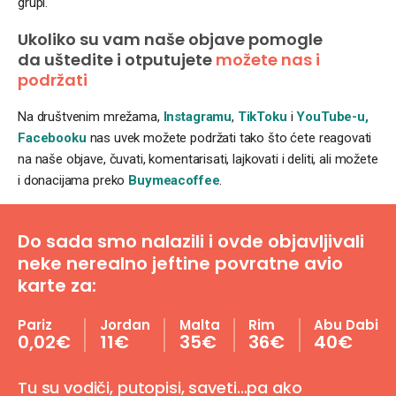
grupi.
Ukoliko su vam naše objave pomogle
da uštedite i otputujete
možete nas i
podržati
Na društvenim mrežama,
Instagramu
,
TikToku
i
YouTube-u,
Facebooku
nas uvek možete podržati tako što ćete reagovati
na naše objave, čuvati, komentarisati, lajkovati i deliti, ali možete
i donacijama preko
Buymeacoffee
.
Do sada smo nalazili i ovde objavljivali
neke nerealno jeftine povratne avio
karte za:
Pariz
Jordan
Malta
Rim
Abu Dabi
0,02€
11€
35€
36€
40€
Tu su vodiči, putopisi, saveti…pa ako