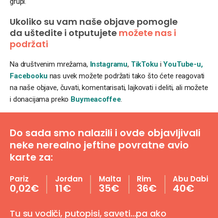
grupi.
Ukoliko su vam naše objave pomogle
da uštedite i otputujete
možete nas i
podržati
Na društvenim mrežama,
Instagramu
,
TikToku
i
YouTube-u,
Facebooku
nas uvek možete podržati tako što ćete reagovati
na naše objave, čuvati, komentarisati, lajkovati i deliti, ali možete
i donacijama preko
Buymeacoffee
.
Do sada smo nalazili i ovde objavljivali
neke nerealno jeftine povratne avio
karte za:
Pariz
Jordan
Malta
Rim
Abu Dabi
0,02€
11€
35€
36€
40€
Tu su vodiči, putopisi, saveti…pa ako