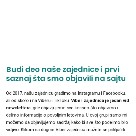
Budi deo naše zajednice i prvi
saznaj šta smo objavili na sajtu
Od 2017. našu zajednicu gradimo na Instagramu i Facebooku,
ali od skoro i na Viberu i TikToku.
Viber zajednica je jedan vid
newslettera
, gde objavljujemo sve korisno što objavimo i
delimo informacije o povoljnim letovima. U ovoj grupi samo mi
možemo da objavljujemo sadržaj kako bi sve što podelimo bilo
vidljivo. Klikom na dugme Viber zajednica možete se priključiti