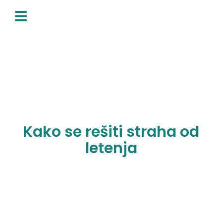
Skip
to
content
Kako se rešiti straha od
letenja