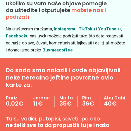
Ukoliko su vam naše objave pomogle
da uštedite i otputujete
možete nas i
podržati
Na društvenim mrežama,
Instagramu
,
TikToku
i
YouTube-u,
Facebooku
nas uvek možete podržati tako što ćete reagovati
na naše objave, čuvati, komentarisati, lajkovati i deliti, ali možete
i donacijama preko
Buymeacoffee
.
Do sada smo nalazili i ovde objavljivali
neke nerealno jeftine povratne avio
karte za:
Pariz
Jordan
Malta
Rim
Abu Dabi
0,02€
11€
35€
36€
40€
Tu su vodiči, putopisi, saveti…pa ako
ne želiš sve to da propustiš tu je i naša