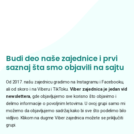
Budi deo naše zajednice i prvi
saznaj šta smo objavili na sajtu
Od 2017. našu zajednicu gradimo na Instagramu i Facebooku,
ali od skoro i na Viberu i TikToku.
Viber zajednica je jedan vid
newslettera
, gde objavljujemo sve korisno što objavimo i
delimo informacije o povoljnim letovima. U ovoj grupi samo mi
možemo da objavljujemo sadržaj kako bi sve što podelimo bilo
vidljivo. Klikom na dugme Viber zajednica možete se priključiti
grupi.