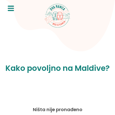
Skip
to
content
Kako povoljno na Maldive?
Ništa nije pronađeno