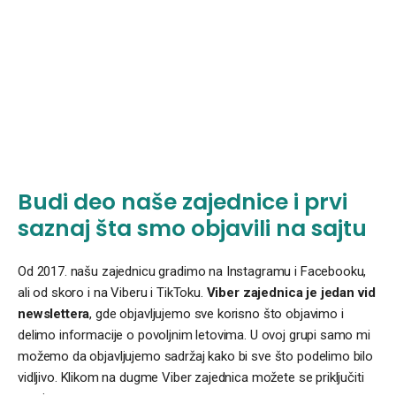
Budi deo naše zajednice i prvi
saznaj šta smo objavili na sajtu
Od 2017. našu zajednicu gradimo na Instagramu i Facebooku,
ali od skoro i na Viberu i TikToku.
Viber zajednica je jedan vid
newslettera
, gde objavljujemo sve korisno što objavimo i
delimo informacije o povoljnim letovima. U ovoj grupi samo mi
možemo da objavljujemo sadržaj kako bi sve što podelimo bilo
vidljivo. Klikom na dugme Viber zajednica možete se priključiti