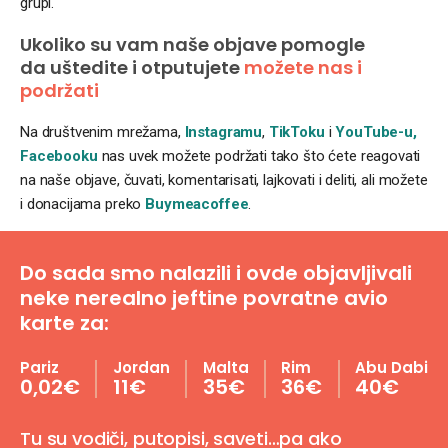
grupi.
Ukoliko su vam naše objave pomogle
da uštedite i otputujete
možete nas i
podržati
Na društvenim mrežama,
Instagramu
,
TikToku
i
YouTube-u,
Facebooku
nas uvek možete podržati tako što ćete reagovati
na naše objave, čuvati, komentarisati, lajkovati i deliti, ali možete
i donacijama preko
Buymeacoffee
.
Do sada smo nalazili i ovde objavljivali
neke nerealno jeftine povratne avio
karte za:
Pariz
Jordan
Malta
Rim
Abu Dabi
0,02€
11€
35€
36€
40€
Tu su vodiči, putopisi, saveti…pa ako