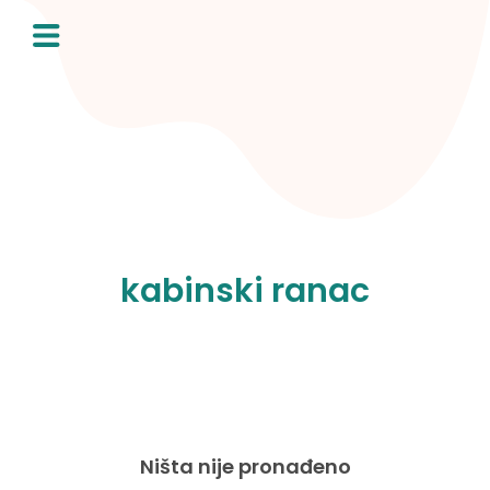
Skip
to
content
kabinski ranac
Ništa nije pronađeno