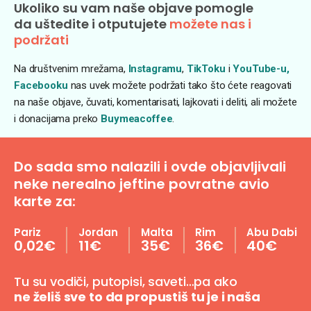
Ukoliko su vam naše objave pomogle
da uštedite i otputujete
možete nas i
podržati
Na društvenim mrežama,
Instagramu
,
TikToku
i
YouTube-u,
Facebooku
nas uvek možete podržati tako što ćete reagovati
na naše objave, čuvati, komentarisati, lajkovati i deliti, ali možete
i donacijama preko
Buymeacoffee
.
Do sada smo nalazili i ovde objavljivali
neke nerealno jeftine povratne avio
karte za:
Pariz
Jordan
Malta
Rim
Abu Dabi
0,02€
11€
35€
36€
40€
Tu su vodiči, putopisi, saveti…pa ako
ne želiš sve to da propustiš tu je i naša