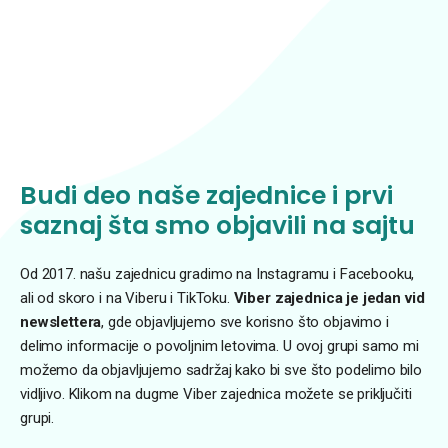
Budi deo naše zajednice i prvi
saznaj šta smo objavili na sajtu
Od 2017. našu zajednicu gradimo na Instagramu i Facebooku,
ali od skoro i na Viberu i TikToku.
Viber zajednica je jedan vid
newslettera
, gde objavljujemo sve korisno što objavimo i
delimo informacije o povoljnim letovima. U ovoj grupi samo mi
možemo da objavljujemo sadržaj kako bi sve što podelimo bilo
vidljivo. Klikom na dugme Viber zajednica možete se priključiti
grupi.