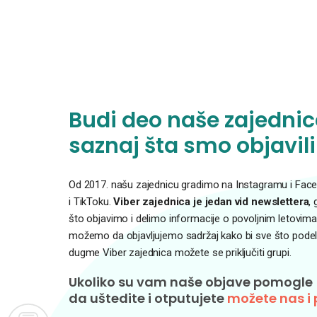
Budi deo naše zajednice
saznaj šta smo objavili
Od 2017. našu zajednicu gradimo na Instagramu i Faceb
i TikToku.
Viber zajednica je jedan vid newslettera
,
što objavimo i delimo informacije o povoljnim letovima
možemo da objavljujemo sadržaj kako bi sve što podelim
dugme Viber zajednica možete se priključiti grupi.
Ukoliko su vam naše objave pomogle
da uštedite i otputujete
možete nas i 