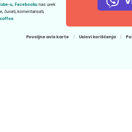
V
ube-u,
Facebooku
nas uvek
, čuvati, komentarisati,
coffee
.
Povoljne avio karte
Uslovi korišćenja
Po