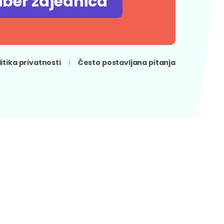
iber zajednica
litika privatnosti
Često postavljana pitanja