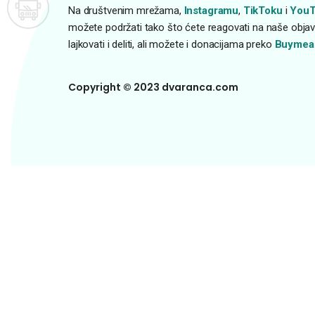
Na društvenim mrežama,
Instagramu
,
TikToku
i
YouT
možete podržati tako što ćete reagovati na naše objave
lajkovati i deliti, ali možete i donacijama preko
Buymea
Copyright © 2023 dvaranca.com