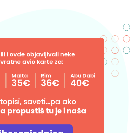
i i ovde objavljivali neke
vratne avio karte za:
n
Malta
Rim
Abu Dabi
35€
36€
40€
utopisi, saveti…pa ako
da propustiš tu je i naša