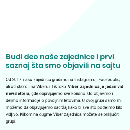
Budi deo naše zajednice i prvi
saznaj šta smo objavili na sajtu
Od 2017. našu zajednicu gradimo na Instagramu i Facebooku,
ali od skoro i na Viberu i TikToku.
Viber zajednica je jedan vid
newslettera
, gde objavljujemo sve korisno što objavimo i
delimo informacije o povoljnim letovima. U ovoj grupi samo mi
možemo da objavljujemo sadržaj kako bi sve što podelimo bilo
vidljivo. Klikom na dugme Viber zajednica možete se priključiti
grupi.