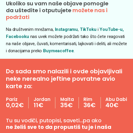
Ukoliko su vam naše objave pomogle
da uštedite i otputujete
možete nas i
podržati
Na društvenim mrežama,
Instagramu
,
TikToku
i
YouTube-u,
Facebooku
nas uvek možete podržati tako što ćete reagovati
na naše objave, čuvati, komentarisati, lajkovati i deliti, ali možete
i donacijama preko
Buymeacoffee
.
Do sada smo nalazili i ovde objavljivali
neke nerealno jeftine povratne avio
karte za:
Pariz
Jordan
Malta
Rim
Abu Dabi
0,02€
11€
35€
36€
40€
Tu su vodiči, putopisi, saveti…pa ako
ne želiš sve to da propustiš tu je i naša