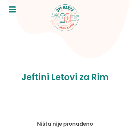
Skip
to
content
Jeftini Letovi za Rim
Ništa nije pronađeno