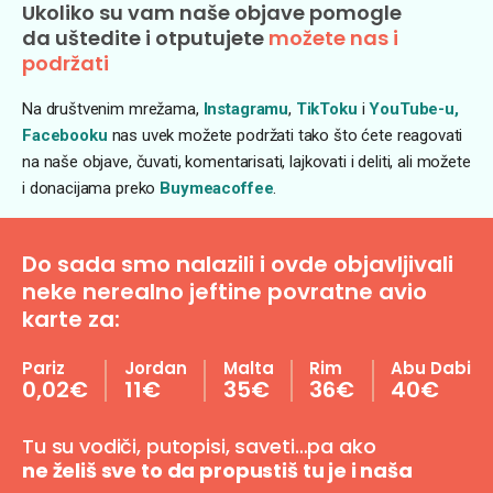
Ukoliko su vam naše objave pomogle
da uštedite i otputujete
možete nas i
podržati
Na društvenim mrežama,
Instagramu
,
TikToku
i
YouTube-u,
Facebooku
nas uvek možete podržati tako što ćete reagovati
na naše objave, čuvati, komentarisati, lajkovati i deliti, ali možete
i donacijama preko
Buymeacoffee
.
Do sada smo nalazili i ovde objavljivali
neke nerealno jeftine povratne avio
karte za:
Pariz
Jordan
Malta
Rim
Abu Dabi
0,02€
11€
35€
36€
40€
Tu su vodiči, putopisi, saveti…pa ako
ne želiš sve to da propustiš tu je i naša