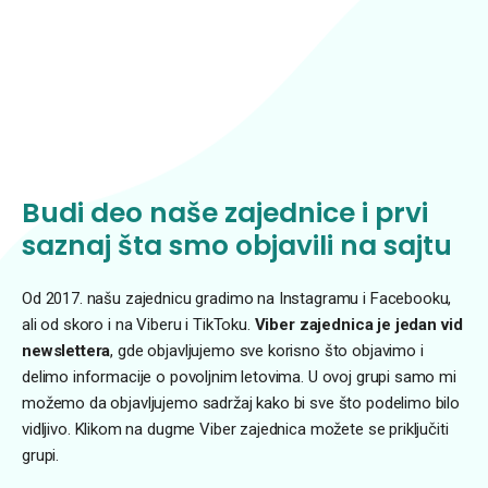
Budi deo naše zajednice i prvi
saznaj šta smo objavili na sajtu
Od 2017. našu zajednicu gradimo na Instagramu i Facebooku,
ali od skoro i na Viberu i TikToku.
Viber zajednica je jedan vid
newslettera
, gde objavljujemo sve korisno što objavimo i
delimo informacije o povoljnim letovima. U ovoj grupi samo mi
možemo da objavljujemo sadržaj kako bi sve što podelimo bilo
vidljivo. Klikom na dugme Viber zajednica možete se priključiti
grupi.