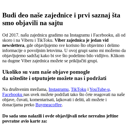
Budi deo naše zajednice i prvi saznaj šta
smo objavili na sajtu
Od 2017. našu zajednicu gradimo na Instagramu i Facebooku, ali od
skoro i na Viberu i TikToku.
Viber zajednica je jedan vid
newslettera
, gde objavljujemo sve korisno što objavimo i delimo
informacije o povoljnim letovima. U ovoj grupi samo mi možemo da
objavljujemo sadržaj kako bi sve što podelimo bilo vidljivo. Klikom
na dugme Viber zajednica možete se priključiti grupi.
Ukoliko su vam naše objave pomogle
da uštedite i otputujete
možete nas i podržati
Na društvenim mrežama,
Instagramu
,
TikToku
i
YouTube-u,
Facebooku
nas uvek možete podržati tako što ćete reagovati na naše
objave, čuvati, komentarisati, lajkovati i deliti, ali možete i
donacijama preko
Buymeacoffee
.
Do sada smo nalazili i ovde objavljivali neke nerealno jeftine
povratne avio karte za: