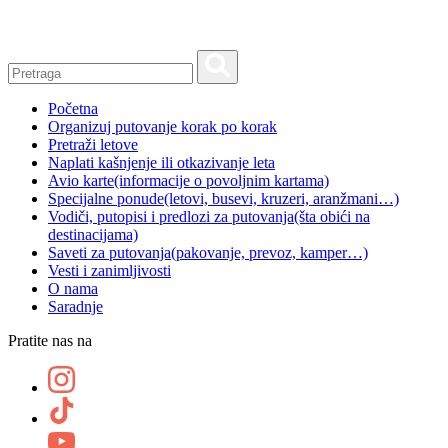
Skip
to
content
Početna
Organizuj putovanje korak po korak
Pretraži letove
Naplati kašnjenje ili otkazivanje leta
Avio karte
(informacije o povoljnim kartama)
Specijalne ponude
(letovi, busevi, kruzeri, aranžmani…)
Vodiči, putopisi i predlozi za putovanja
(šta obići na
destinacijama)
Saveti za putovanja
(pakovanje, prevoz, kamper…)
Vesti i zanimljivosti
O nama
Saradnje
Pratite nas na