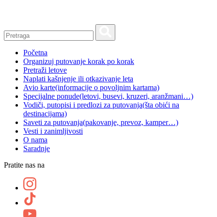
Skip
to
content
Početna
Organizuj putovanje korak po korak
Pretraži letove
Naplati kašnjenje ili otkazivanje leta
Avio karte
(informacije o povoljnim kartama)
Specijalne ponude
(letovi, busevi, kruzeri, aranžmani…)
Vodiči, putopisi i predlozi za putovanja
(šta obići na
destinacijama)
Saveti za putovanja
(pakovanje, prevoz, kamper…)
Vesti i zanimljivosti
O nama
Saradnje
Pratite nas na