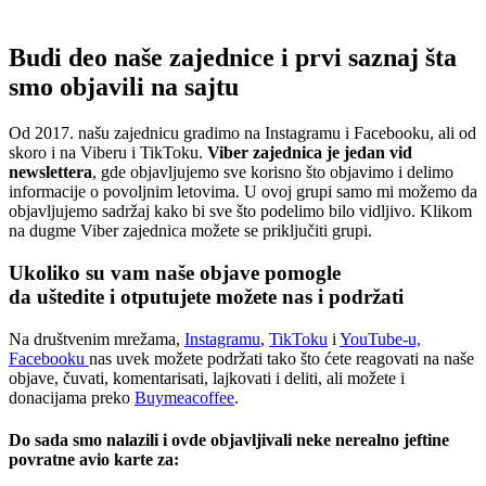
Budi deo naše zajednice i prvi saznaj šta
smo objavili na sajtu
Od 2017. našu zajednicu gradimo na Instagramu i Facebooku, ali od
skoro i na Viberu i TikToku.
Viber zajednica je jedan vid
newslettera
, gde objavljujemo sve korisno što objavimo i delimo
informacije o povoljnim letovima. U ovoj grupi samo mi možemo da
objavljujemo sadržaj kako bi sve što podelimo bilo vidljivo. Klikom
na dugme Viber zajednica možete se priključiti grupi.
Ukoliko su vam naše objave pomogle
da uštedite i otputujete
možete nas i podržati
Na društvenim mrežama,
Instagramu
,
TikToku
i
YouTube-u,
Facebooku
nas uvek možete podržati tako što ćete reagovati na naše
objave, čuvati, komentarisati, lajkovati i deliti, ali možete i
donacijama preko
Buymeacoffee
.
Do sada smo nalazili i ovde objavljivali neke nerealno jeftine
povratne avio karte za: