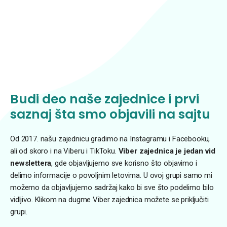
Budi deo naše zajednice i prvi
saznaj šta smo objavili na sajtu
Od 2017. našu zajednicu gradimo na Instagramu i Facebooku,
ali od skoro i na Viberu i TikToku.
Viber zajednica je jedan vid
newslettera
, gde objavljujemo sve korisno što objavimo i
delimo informacije o povoljnim letovima. U ovoj grupi samo mi
možemo da objavljujemo sadržaj kako bi sve što podelimo bilo
vidljivo. Klikom na dugme Viber zajednica možete se priključiti
grupi.