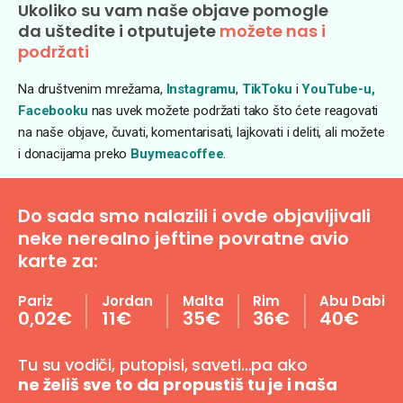
Ukoliko su vam naše objave pomogle
da uštedite i otputujete
možete nas i
podržati
Na društvenim mrežama,
Instagramu
,
TikToku
i
YouTube-u,
Facebooku
nas uvek možete podržati tako što ćete reagovati
na naše objave, čuvati, komentarisati, lajkovati i deliti, ali možete
i donacijama preko
Buymeacoffee
.
Do sada smo nalazili i ovde objavljivali
neke nerealno jeftine povratne avio
karte za:
Pariz
Jordan
Malta
Rim
Abu Dabi
0,02€
11€
35€
36€
40€
Tu su vodiči, putopisi, saveti…pa ako
ne želiš sve to da propustiš tu je i naša