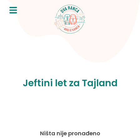
Skip
to
content
Jeftini let za Tajland
Ništa nije pronađeno