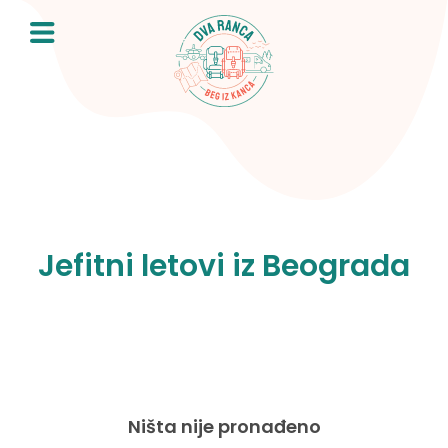
Skip
to
content
Jefitni letovi iz Beograda
Ništa nije pronađeno