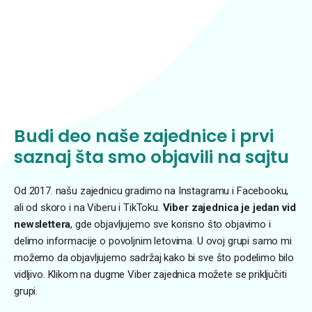
Budi deo naše zajednice i prvi
saznaj šta smo objavili na sajtu
Od 2017. našu zajednicu gradimo na Instagramu i Facebooku,
ali od skoro i na Viberu i TikToku.
Viber zajednica je jedan vid
newslettera
, gde objavljujemo sve korisno što objavimo i
delimo informacije o povoljnim letovima. U ovoj grupi samo mi
možemo da objavljujemo sadržaj kako bi sve što podelimo bilo
vidljivo. Klikom na dugme Viber zajednica možete se priključiti
grupi.