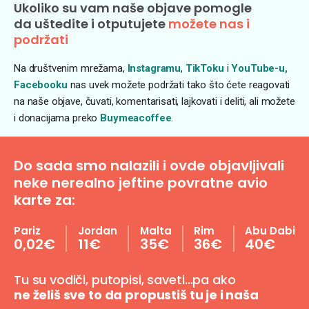
Ukoliko su vam naše objave pomogle
da uštedite i otputujete
možete nas i
podržati
Na društvenim mrežama,
Instagramu
,
TikToku
i
YouTube-u,
Facebooku
nas uvek možete podržati tako što ćete reagovati
na naše objave, čuvati, komentarisati, lajkovati i deliti, ali možete
i donacijama preko
Buymeacoffee
.
Do sada smo nalazili i ovde objavljivali
neke nerealno jeftine povratne avio
karte za:
Pariz
Jordan
Malta
Rim
Abu Dabi
0,02€
11€
35€
36€
40€
Tu su vodiči, putopisi, saveti…pa ako
ne želiš sve to da propustiš tu je i naša