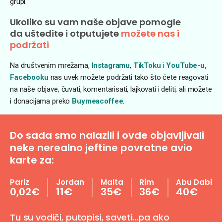
grupi.
Ukoliko su vam naše objave pomogle
da uštedite i otputujete
možete nas i
podržati
Na društvenim mrežama,
Instagramu
,
TikToku
i
YouTube-u,
Facebooku
nas uvek možete podržati tako što ćete reagovati
na naše objave, čuvati, komentarisati, lajkovati i deliti, ali možete
i donacijama preko
Buymeacoffee
.
Do sada smo nalazili i ovde objavljivali
neke nerealno jeftine povratne avio
karte za:
Pariz
Jordan
Malta
Rim
Abu Dabi
0,02€
11€
35€
36€
40€
Tu su vodiči, putopisi, saveti…pa ako