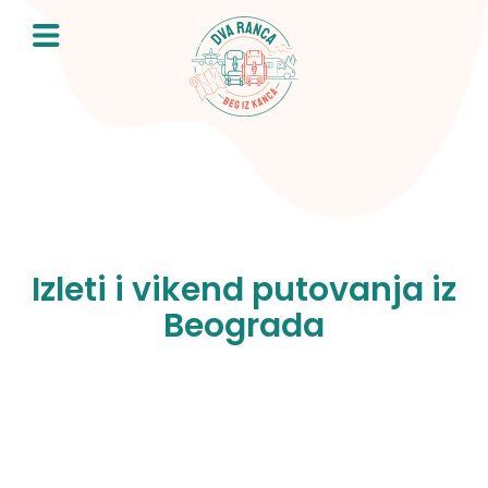
Skip
to
content
Izleti i vikend putovanja iz
Beograda