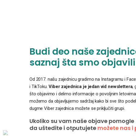
Budi deo naše zajednice
saznaj šta smo objavili
Od 2017. našu zajednicu gradimo na Instagramu i Faceb
i TikToku.
Viber zajednica je jedan vid newslettera
,
što objavimo i delimo informacije o povoljnim letovima
možemo da objavljujemo sadržaj kako bi sve što podelim
dugme Viber zajednica možete se priključiti grupi.
Ukoliko su vam naše objave pomogle
da uštedite i otputujete
možete nas i 