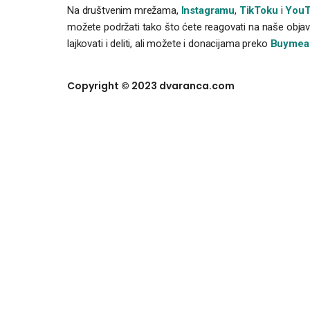
Na društvenim mrežama,
Instagramu
,
TikToku
i
YouT
možete podržati tako što ćete reagovati na naše objave
lajkovati i deliti, ali možete i donacijama preko
Buymea
Copyright © 2023 dvaranca.com