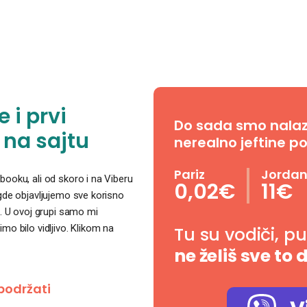
 i prvi
Do sada smo nalazil
 na sajtu
nerealno jeftine po
Pariz
Jorda
ooku, ali od skoro i na Viberu
0,02€
11€
 gde objavljujemo sve korisno
. U ovoj grupi samo mi
o bilo vidljivo. Klikom na
Tu su vodiči, p
ne želiš sve to 
podržati