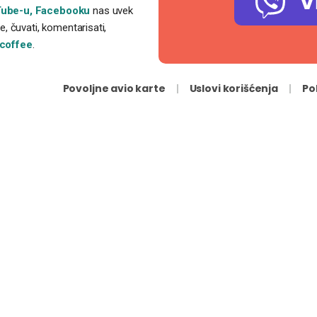
V
ube-u,
Facebooku
nas uvek
, čuvati, komentarisati,
coffee
.
Povoljne avio karte
Uslovi korišćenja
Po