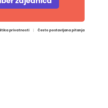
iber zajednica
litika privatnosti
Često postavljana pitanja