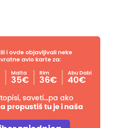
i i ovde objavljivali neke
vratne avio karte za:
n
Malta
Rim
Abu Dabi
35€
36€
40€
utopisi, saveti…pa ako
da propustiš tu je i naša