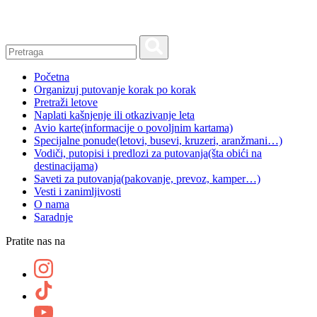
Skip
to
content
Početna
Organizuj putovanje korak po korak
Pretraži letove
Naplati kašnjenje ili otkazivanje leta
Avio karte
(informacije o povoljnim kartama)
Specijalne ponude
(letovi, busevi, kruzeri, aranžmani…)
Vodiči, putopisi i predlozi za putovanja
(šta obići na
destinacijama)
Saveti za putovanja
(pakovanje, prevoz, kamper…)
Vesti i zanimljivosti
O nama
Saradnje
Pratite nas na