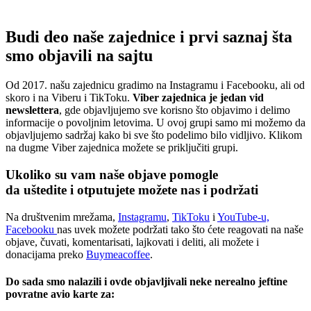
Budi deo naše zajednice i prvi saznaj šta
smo objavili na sajtu
Od 2017. našu zajednicu gradimo na Instagramu i Facebooku, ali od
skoro i na Viberu i TikToku.
Viber zajednica je jedan vid
newslettera
, gde objavljujemo sve korisno što objavimo i delimo
informacije o povoljnim letovima. U ovoj grupi samo mi možemo da
objavljujemo sadržaj kako bi sve što podelimo bilo vidljivo. Klikom
na dugme Viber zajednica možete se priključiti grupi.
Ukoliko su vam naše objave pomogle
da uštedite i otputujete
možete nas i podržati
Na društvenim mrežama,
Instagramu
,
TikToku
i
YouTube-u,
Facebooku
nas uvek možete podržati tako što ćete reagovati na naše
objave, čuvati, komentarisati, lajkovati i deliti, ali možete i
donacijama preko
Buymeacoffee
.
Do sada smo nalazili i ovde objavljivali neke nerealno jeftine
povratne avio karte za: