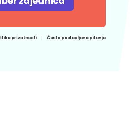
iber zajednica
litika privatnosti
Često postavljana pitanja