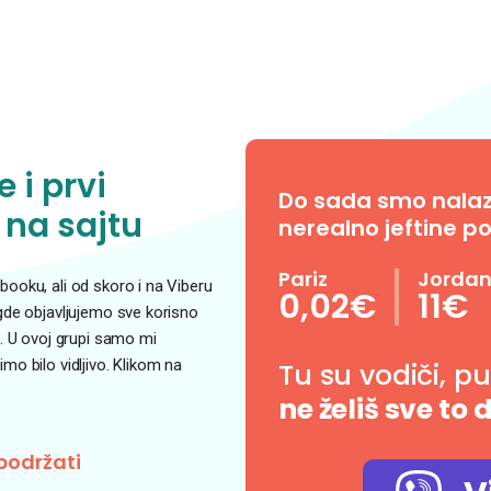
 i prvi
Do sada smo nalazil
 na sajtu
nerealno jeftine po
Pariz
Jorda
ooku, ali od skoro i na Viberu
0,02€
11€
 gde objavljujemo sve korisno
. U ovoj grupi samo mi
o bilo vidljivo. Klikom na
Tu su vodiči, p
ne želiš sve to 
podržati