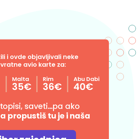
i i ovde objavljivali neke
vratne avio karte za:
n
Malta
Rim
Abu Dabi
35€
36€
40€
utopisi, saveti…pa ako
da propustiš tu je i naša