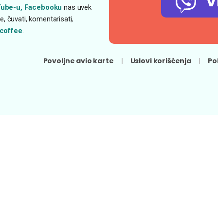
V
ube-u,
Facebooku
nas uvek
, čuvati, komentarisati,
coffee
.
Povoljne avio karte
Uslovi korišćenja
Po