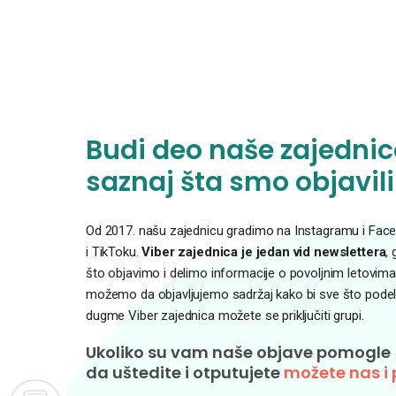
Budi deo naše zajednice
saznaj šta smo objavili
Od 2017. našu zajednicu gradimo na Instagramu i Faceb
i TikToku.
Viber zajednica je jedan vid newslettera
,
što objavimo i delimo informacije o povoljnim letovima
možemo da objavljujemo sadržaj kako bi sve što podelim
dugme Viber zajednica možete se priključiti grupi.
Ukoliko su vam naše objave pomogle
da uštedite i otputujete
možete nas i 