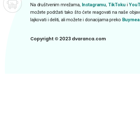
Na društvenim mrežama,
Instagramu
,
TikToku
i
YouT
možete podržati tako što ćete reagovati na naše objave
lajkovati i deliti, ali možete i donacijama preko
Buymea
Copyright © 2023 dvaranca.com