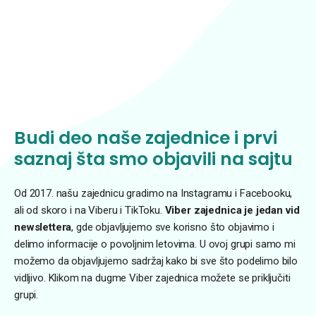
Budi deo naše zajednice i prvi
saznaj šta smo objavili na sajtu
Od 2017. našu zajednicu gradimo na Instagramu i Facebooku,
ali od skoro i na Viberu i TikToku.
Viber zajednica je jedan vid
newslettera
, gde objavljujemo sve korisno što objavimo i
delimo informacije o povoljnim letovima. U ovoj grupi samo mi
možemo da objavljujemo sadržaj kako bi sve što podelimo bilo
vidljivo. Klikom na dugme Viber zajednica možete se priključiti
grupi.