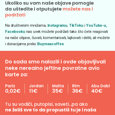
Ukoliko su vam naše objave pomogle
da uštedite i otputujete
možete nas i
podržati
Na društvenim mrežama,
Instagramu
,
TikToku
i
YouTube-u,
Facebooku
nas uvek možete podržati tako što ćete reagovati
na naše objave, čuvati, komentarisati, lajkovati i deliti, ali možete
i donacijama preko
Buymeacoffee
.
Do sada smo nalazili i ovde objavljivali
neke nerealno jeftine povratne avio
karte za:
Pariz
Jordan
Malta
Rim
Abu Dabi
0,02€
11€
35€
36€
40€
Tu su vodiči, putopisi, saveti…pa ako
ne želiš sve to da propustiš tu je i naša