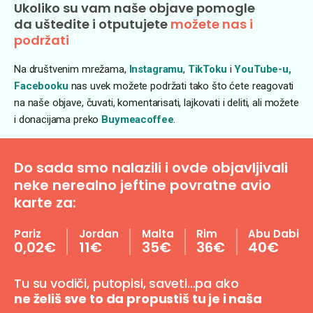
Ukoliko su vam naše objave pomogle
da uštedite i otputujete
možete nas i
podržati
Na društvenim mrežama,
Instagramu
,
TikToku
i
YouTube-u,
Facebooku
nas uvek možete podržati tako što ćete reagovati
na naše objave, čuvati, komentarisati, lajkovati i deliti, ali možete
i donacijama preko
Buymeacoffee
.
Do sada smo nalazili i ovde objavljivali
neke nerealno jeftine povratne avio
karte za:
Pariz
Jordan
Malta
Rim
Abu Dabi
0,02€
11€
35€
36€
40€
Tu su vodiči, putopisi, saveti…pa ako
ne želiš sve to da propustiš tu je i naša