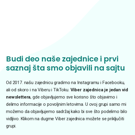
Budi deo naše zajednice i prvi
saznaj šta smo objavili na sajtu
Od 2017. našu zajednicu gradimo na Instagramu i Facebooku,
ali od skoro i na Viberu i TikToku.
Viber zajednica je jedan vid
newslettera
, gde objavljujemo sve korisno što objavimo i
delimo informacije o povoljnim letovima. U ovoj grupi samo mi
možemo da objavljujemo sadržaj kako bi sve što podelimo bilo
vidljivo. Klikom na dugme Viber zajednica možete se priključiti
grupi.