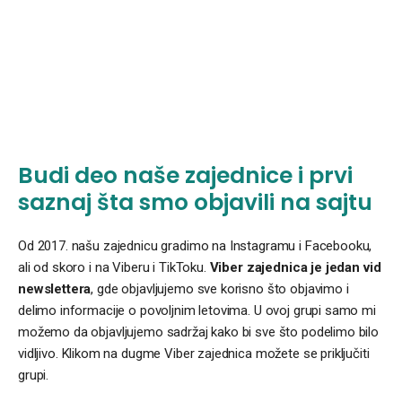
Budi deo naše zajednice i prvi
saznaj šta smo objavili na sajtu
Od 2017. našu zajednicu gradimo na Instagramu i Facebooku,
ali od skoro i na Viberu i TikToku.
Viber zajednica je jedan vid
newslettera
, gde objavljujemo sve korisno što objavimo i
delimo informacije o povoljnim letovima. U ovoj grupi samo mi
možemo da objavljujemo sadržaj kako bi sve što podelimo bilo
vidljivo. Klikom na dugme Viber zajednica možete se priključiti
grupi.