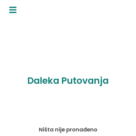
Skip
to
content
Daleka Putovanja
Ništa nije pronađeno