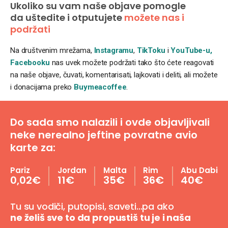
Ukoliko su vam naše objave pomogle
da uštedite i otputujete
možete nas i
podržati
Na društvenim mrežama,
Instagramu
,
TikToku
i
YouTube-u,
Facebooku
nas uvek možete podržati tako što ćete reagovati
na naše objave, čuvati, komentarisati, lajkovati i deliti, ali možete
i donacijama preko
Buymeacoffee
.
Do sada smo nalazili i ovde objavljivali
neke nerealno jeftine povratne avio
karte za:
Pariz
Jordan
Malta
Rim
Abu Dabi
0,02€
11€
35€
36€
40€
Tu su vodiči, putopisi, saveti…pa ako
ne želiš sve to da propustiš tu je i naša