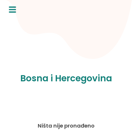
Skip
to
content
Bosna i Hercegovina
Ništa nije pronađeno