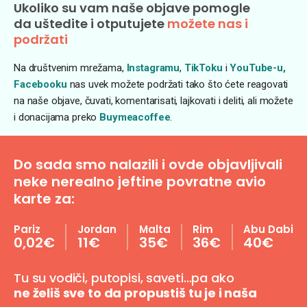
Ukoliko su vam naše objave pomogle
da uštedite i otputujete
možete nas i
podržati
Na društvenim mrežama,
Instagramu
,
TikToku
i
YouTube-u,
Facebooku
nas uvek možete podržati tako što ćete reagovati
na naše objave, čuvati, komentarisati, lajkovati i deliti, ali možete
i donacijama preko
Buymeacoffee
.
Do sada smo nalazili i ovde objavljivali
neke nerealno jeftine povratne avio
karte za:
Pariz
Jordan
Malta
Rim
Abu Dabi
0,02€
11€
35€
36€
40€
Tu su vodiči, putopisi, saveti…pa ako
ne želiš sve to da propustiš tu je i naša