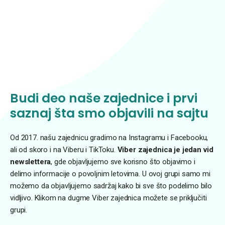
Budi deo naše zajednice i prvi
saznaj šta smo objavili na sajtu
Od 2017. našu zajednicu gradimo na Instagramu i Facebooku,
ali od skoro i na Viberu i TikToku.
Viber zajednica je jedan vid
newslettera
, gde objavljujemo sve korisno što objavimo i
delimo informacije o povoljnim letovima. U ovoj grupi samo mi
možemo da objavljujemo sadržaj kako bi sve što podelimo bilo
vidljivo. Klikom na dugme Viber zajednica možete se priključiti
grupi.