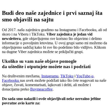
Budi deo naše zajednice i prvi saznaj šta
smo objavili na sajtu
Od 2017. našu zajednicu gradimo na Instagramu i Facebooku, ali od
skoro i na Viberu i TikToku.
Viber zajednica je jedan vid
newslettera
, gde objavljujemo sve korisno što objavimo i delimo
informacije o povoljnim letovima. U ovoj grupi samo mi možemo da
objavljujemo sadržaj kako bi sve što podelimo bilo vidljivo. Klikom
na dugme Viber zajednica možete se priključiti grupi.
Ukoliko su vam naše objave pomogle
da uštedite i otputujete
možete nas i podržati
Na društvenim mrežama,
Instagramu
,
TikToku
i
YouTube-u,
Facebooku
nas uvek možete podržati tako što ćete reagovati na naše
objave, čuvati, komentarisati, lajkovati i deliti, ali možete i
donacijama preko
Buymeacoffee
.
Do sada smo nalazili i ovde objavljivali neke nerealno jeftine
povratne avio karte za: