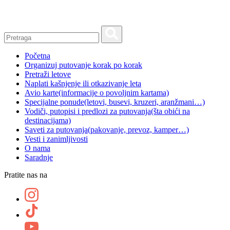
Skip
to
content
Početna
Organizuj putovanje korak po korak
Pretraži letove
Naplati kašnjenje ili otkazivanje leta
Avio karte
(informacije o povoljnim kartama)
Specijalne ponude
(letovi, busevi, kruzeri, aranžmani…)
Vodiči, putopisi i predlozi za putovanja
(šta obići na
destinacijama)
Saveti za putovanja
(pakovanje, prevoz, kamper…)
Vesti i zanimljivosti
O nama
Saradnje
Pratite nas na