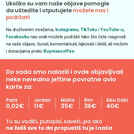
Ukoliko su vam naše objave pomogle
da uštedite i otputujete
možete nas i
podržati
Na društvenim mrežama,
Instagramu
,
TikToku
i
YouTube-u,
Facebooku
nas uvek možete podržati tako što ćete reagovati
na naše objave, čuvati, komentarisati, lajkovati i deliti, ali možete
i donacijama preko
Buymeacoffee
.
Do sada smo nalazili i ovde objavljivali
neke nerealno jeftine povratne avio
karte za:
Pariz
Jordan
Malta
Rim
Abu Dabi
0,02€
11€
35€
36€
40€
Tu su vodiči, putopisi, saveti…pa ako
ne želiš sve to da propustiš tu je i naša