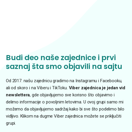
Budi deo naše zajednice i prvi
saznaj šta smo objavili na sajtu
Od 2017. našu zajednicu gradimo na Instagramu i Facebooku,
ali od skoro i na Viberu i TikToku.
Viber zajednica je jedan vid
newslettera
, gde objavljujemo sve korisno što objavimo i
delimo informacije o povoljnim letovima. U ovoj grupi samo mi
možemo da objavljujemo sadržaj kako bi sve što podelimo bilo
vidljivo. Klikom na dugme Viber zajednica možete se priključiti
grupi.