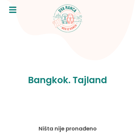
Skip
to
content
Bangkok. Tajland
Ništa nije pronađeno