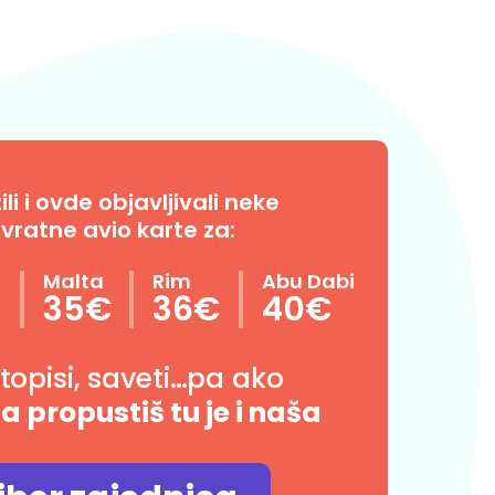
i i ovde objavljivali neke
vratne avio karte za:
n
Malta
Rim
Abu Dabi
35€
36€
40€
utopisi, saveti…pa ako
da propustiš tu je i naša