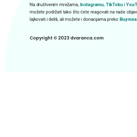
Na društvenim mrežama,
Instagramu
,
TikToku
i
YouT
možete podržati tako što ćete reagovati na naše objave
lajkovati i deliti, ali možete i donacijama preko
Buymea
Copyright © 2023 dvaranca.com