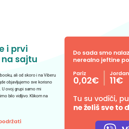
 i prvi
Do sada smo nalazil
 na sajtu
nerealno jeftine po
Pariz
Jorda
ooku, ali od skoro i na Viberu
0,02€
11€
 gde objavljujemo sve korisno
. U ovoj grupi samo mi
o bilo vidljivo. Klikom na
Tu su vodiči, p
ne želiš sve to 
podržati