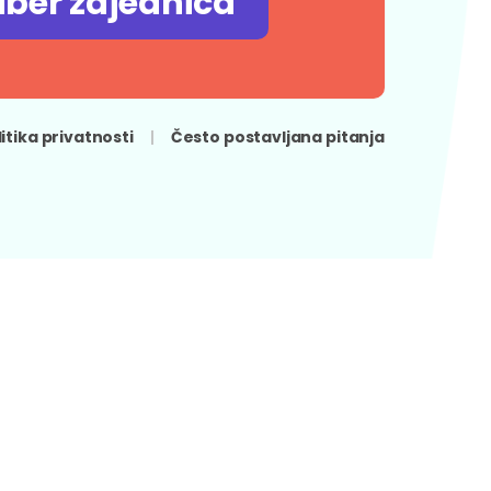
iber zajednica
litika privatnosti
Često postavljana pitanja