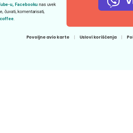
V
ube-u,
Facebooku
nas uvek
, čuvati, komentarisati,
coffee
.
Povoljne avio karte
Uslovi korišćenja
Po