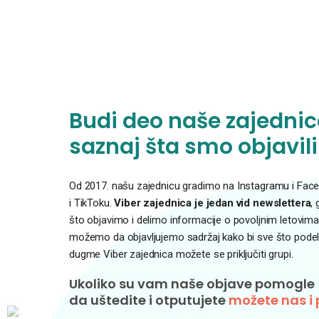
Budi deo naše zajednice
saznaj šta smo objavili
Od 2017. našu zajednicu gradimo na Instagramu i Faceb
i TikToku.
Viber zajednica je jedan vid newslettera
,
što objavimo i delimo informacije o povoljnim letovima
možemo da objavljujemo sadržaj kako bi sve što podelim
dugme Viber zajednica možete se priključiti grupi.
Ukoliko su vam naše objave pomogle
da uštedite i otputujete
možete nas i 