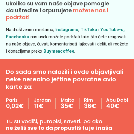
Ukoliko su vam naše objave pomogle
da uštedite i otputujete
možete nas i
podržati
Na društvenim mrežama,
Instagramu
,
TikToku
i
YouTube-u,
Facebooku
nas uvek možete podržati tako što ćete reagovati
na naše objave, čuvati, komentarisati, lajkovati i deliti, ali možete
i donacijama preko
Buymeacoffee
.
Do sada smo nalazili i ovde objavljivali
neke nerealno jeftine povratne avio
karte za:
Pariz
Jordan
Malta
Rim
Abu Dabi
0,02€
11€
35€
36€
40€
Tu su vodiči, putopisi, saveti…pa ako
ne želiš sve to da propustiš tu je i naša