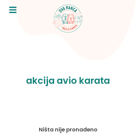
Skip
to
content
akcija avio karata
Ništa nije pronađeno