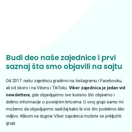
Budi deo naše zajednice i prvi
saznaj šta smo objavili na sajtu
Od 2017. našu zajednicu gradimo na Instagramu i Facebooku,
ali od skoro i na Viberu i TikToku.
Viber zajednica je jedan vid
newslettera
, gde objavljujemo sve korisno što objavimo i
delimo informacije o povoljnim letovima. U ovoj grupi samo mi
možemo da objavljujemo sadržaj kako bi sve što podelimo bilo
vidljivo. Klikom na dugme Viber zajednica možete se priključiti
grupi.