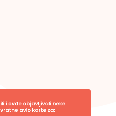
i i ovde objavljivali neke
vratne avio karte za: