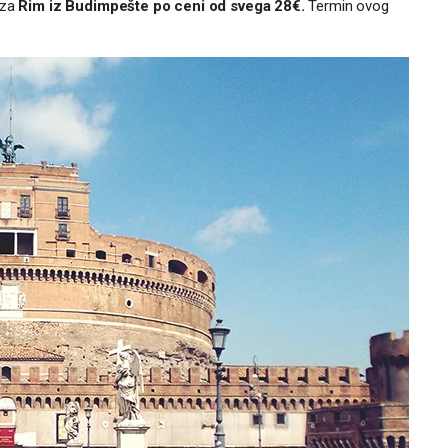
 za
Rim iz Budimpešte po ceni od svega 28€.
Termin ovog