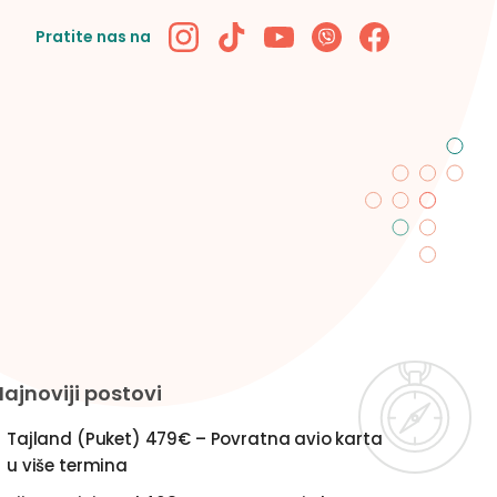
Pratite nas na
Najnoviji postovi
Tajland (Puket) 479€ – Povratna avio karta
u više termina