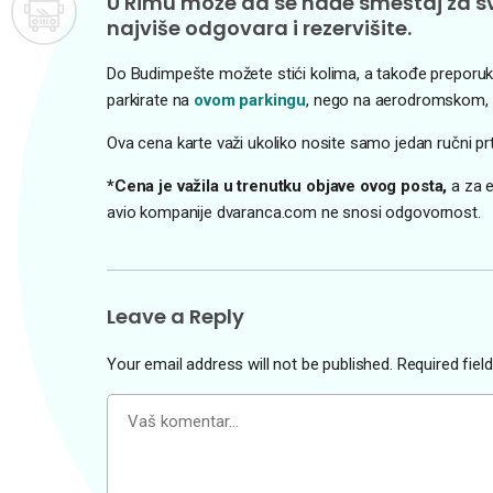
U Rimu može da se nađe smeštaj za 
najviše odgovara i rezervišite.
Do Budimpešte možete stići kolima, a takođe preporuka 
parkirate na
ovom parkingu
, nego na aerodromskom, a
Ova cena karte važi ukoliko nosite samo jedan ručni p
*Cena je važila u trenutku objave ovog posta,
a za e
avio kompanije dvaranca.com ne snosi odgovornost.
Leave a Reply
Your email address will not be published.
Required fie