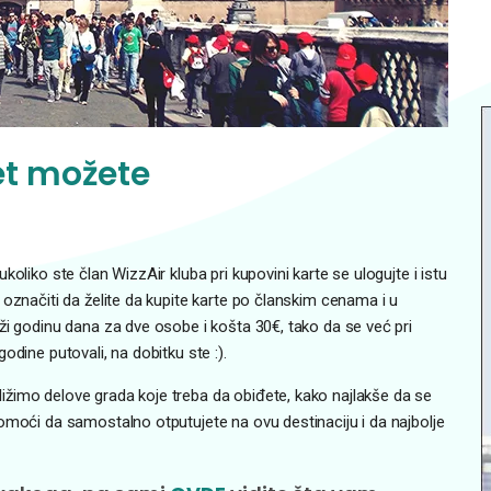
et možete
oliko ste član WizzAir kluba pri kupovini karte se ulogujte i istu
označiti da želite da kupite karte po članskim cenama i u
ži godinu dana za dve osobe i košta 30€, tako da se već pri
dine putovali, na dobitku ste :).
ižimo delove grada koje treba da obiđete, kako najlakše da se
omoći da samostalno otputujete na ovu destinaciju i da najbolje