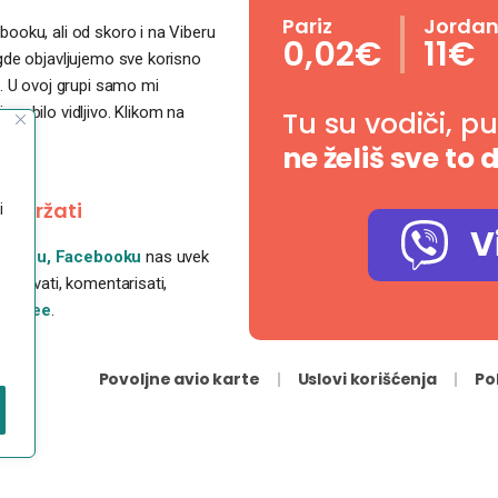
Pariz
Jorda
ooku, ali od skoro i na Viberu
0,02€
11€
 gde objavljujemo sve korisno
. U ovoj grupi samo mi
o bilo vidljivo. Klikom na
Tu su vodiči, p
ne želiš sve to 
podržati
i
V
ube-u,
Facebooku
nas uvek
, čuvati, komentarisati,
coffee
.
Povoljne avio karte
Uslovi korišćenja
Po