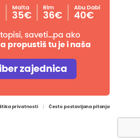
n
Malta
Rim
Abu Dabi
35€
36€
40€
utopisi, saveti…pa ako
da propustiš tu je i naša
iber zajednica
litika privatnosti
Često postavljana pitanja