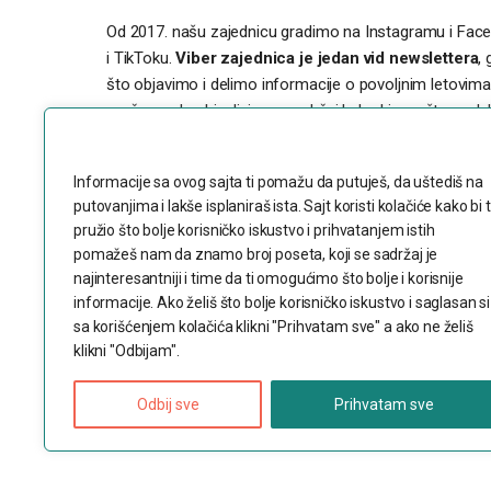
Od 2017. našu zajednicu gradimo na Instagramu i Faceb
i TikToku.
Viber zajednica je jedan vid newslettera
,
što objavimo i delimo informacije o povoljnim letovima
možemo da objavljujemo sadržaj kako bi sve što podelim
dugme Viber zajednica možete se priključiti grupi.
Poštujemo Vašu privatnost
Ukoliko su vam naše objave pomogle
Informacije sa ovog sajta ti pomažu da putuješ, da uštediš na
da uštedite i otputujete
možete nas i 
putovanjima i lakše isplaniraš ista. Sajt koristi kolačiće kako bi t
pružio što bolje korisničko iskustvo i prihvatanjem istih
Na društvenim mrežama,
Instagramu
,
TikToku
i
YouT
pomažeš nam da znamo broj poseta, koji se sadržaj je
najinteresantniji i time da ti omogućimo što bolje i korisnije
možete podržati tako što ćete reagovati na naše objave
informacije. Ako želiš što bolje korisničko iskustvo i saglasan si
lajkovati i deliti, ali možete i donacijama preko
Buymea
sa korišćenjem kolačića klikni "Prihvatam sve" a ako ne želiš
klikni "Odbijam".
Copyright © 2023 dvaranca.com
Odbij sve
Prihvatam sve