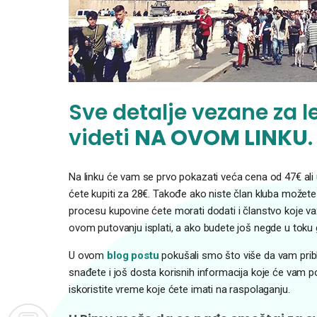
Sve detalje vezane za l
videti
NA
OVOM
LINKU
.
Na linku će vam se prvo pokazati veća cena od 47€ ali uk
ćete kupiti za 28€. Takođe ako niste član kluba možete 
procesu kupovine ćete morati dodati i članstvo koje va
ovom putovanju isplati, a ako budete još negde u toku go
U ovom
blog postu
pokušali smo što više da vam pribl
snađete i još dosta korisnih informacija koje će vam p
iskoristite vreme koje ćete imati na raspolaganju.