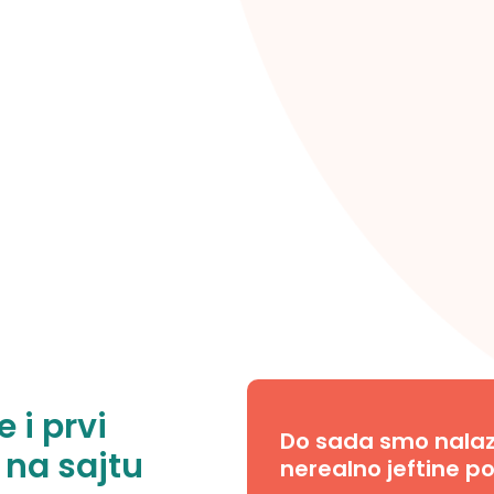
 i prvi
Do sada smo nalazil
 na sajtu
nerealno jeftine po