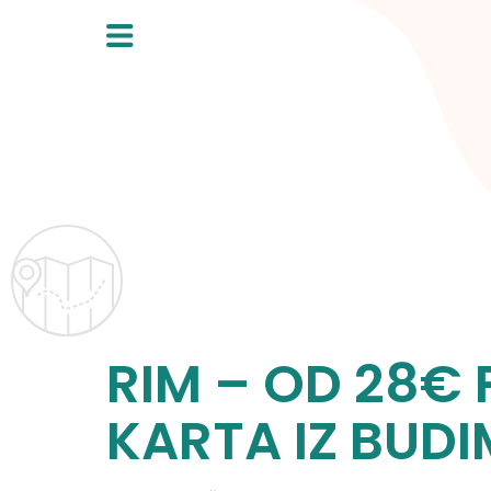
Skip
to
content
RIM – OD 28€
KARTA IZ BUDI