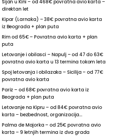
Sijan u Kini – od 468€ povratna avio karta –
direktan let
Kipar (Larnaka) – 38€ povratna avio karta
iz Beograda + plan puta
Rim od 65€ – Povratna avio karta + plan
puta
Letovanje i obilasci – Napulj – od 47 do 63€
povratna avio karta u 13 termina tokom leta
Spoj letovanja i obilazaka – Sicilija – od 77€
povratna avio karta
Pariz – od 68€ povratna avio karta iz
Beograda + plan puta
Letovanje na Kipru – od 84€ povratna avio
karta – bezbednost, organizacija…
Palma de Majorka – od 25€ povratna avio
karta – 9 letnjih termina iz dva grada