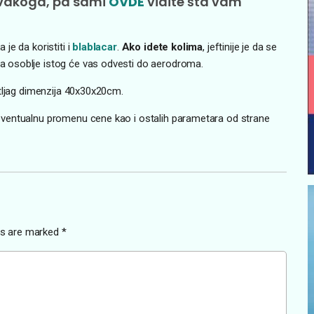
svakoga, pa sami
OVDE
vidite šta vam
je da koristiti i
blablacar
.
Ako idete kolima
, jeftinije je da se
 osoblje istog će vas odvesti do aerodroma.
rtljag dimenzija 40x30x20cm.
ventualnu promenu cene kao i ostalih parametara od strane
lds are marked
*