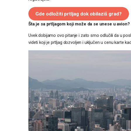
Gde odložiti prtljag dok obilaziš grad?
Šta je sa prtljagom koji može da se unese u avion?
Uvek dobijamo ovo pitanje i zato smo odlučili da u p
videti koji je prtljag dozvoljen i uključen u cenu karte 