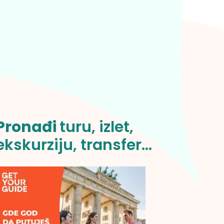
Pronađi
turu, izlet,
ekskurziju, transfer...