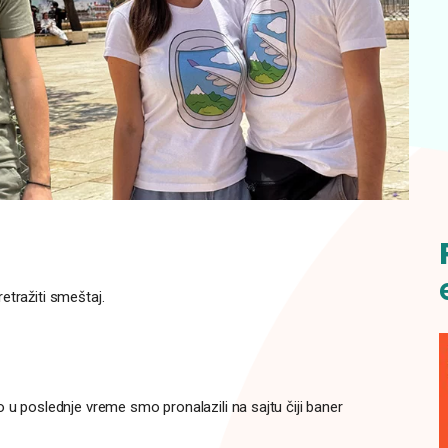
etražiti smeštaj.
 u poslednje vreme smo pronalazili na sajtu čiji baner