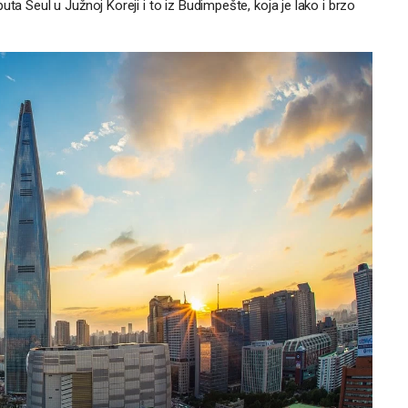
ta Seul u Južnoj Koreji i to iz Budimpešte, koja je lako i brzo