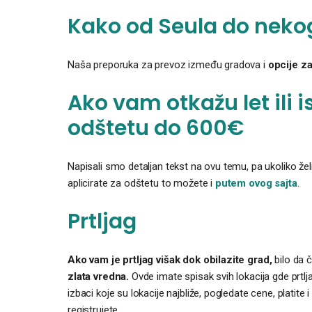
Kako od Seula do neko
Naša preporuka za prevoz između gradova i
opcije z
Ako vam otkažu let ili i
odštetu do 600€
Napisali smo detaljan tekst na ovu temu, pa ukoliko že
aplicirate za odštetu to možete i
putem ovog sajta
.
Prtljag
Ako vam je prtljag višak dok obilazite grad,
bilo da 
zlata vredna.
Ovde imate spisak svih lokacija gde prtlj
izbaci koje su lokacije najbliže, pogledate cene, platite 
registrujete.