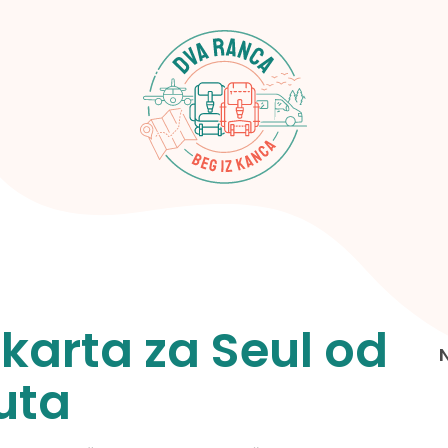
karta za Seul od
uta