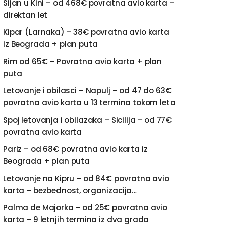
Sijan u Kini – od 468€ povratna avio karta –
direktan let
Kipar (Larnaka) – 38€ povratna avio karta
iz Beograda + plan puta
Rim od 65€ – Povratna avio karta + plan
puta
Letovanje i obilasci – Napulj – od 47 do 63€
povratna avio karta u 13 termina tokom leta
Spoj letovanja i obilazaka – Sicilija – od 77€
povratna avio karta
Pariz – od 68€ povratna avio karta iz
Beograda + plan puta
Letovanje na Kipru – od 84€ povratna avio
karta – bezbednost, organizacija…
Palma de Majorka – od 25€ povratna avio
karta – 9 letnjih termina iz dva grada