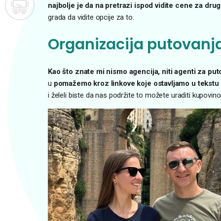
najbolje je da na pretrazi ispod vidite cene za dr
grada da vidite opcije za to.
Organizacija putovanja
Kao što znate mi nismo agencija, niti agenti za put
u
pomažemo kroz linkove koje ostavljamo u tekstu d
i želeli biste da nas podržite to možete uraditi kupovi