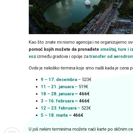
Kao što znate mi nismo agencija i ne organizujemo ovo
pomoć kojih možete da pronađete
smeštaj
,
ture i i
voz
između gradova i opcije za
transfer od aerodro
Ovde je nekoliko termina koje smo našli kada je cena p
9 – 17. decembra
– 523€
11 – 21. januara
– 519€
18 – 28. januara
– 466€
3 – 16. februara
– 466€
12 – 23. februara
– 523€
5 – 18. marta
– 466€
U još nekim terminima možete naći karte po sličnim 