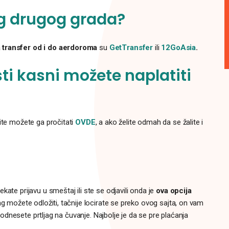
g drugog grada?
a transfer od i do aerdoroma
su
GetTransfer
ili
12GoAsia
.
sti kasni možete naplatiti
lite možete ga pročitati
OVDE
, a ako želite odmah da se žalite i
čekate prijavu u smeštaj ili ste se odjavili onda je
ova opcija
ag možete odložiti, tačnije locirate se preko ovog sajta, on vam
i odnesete prtljag na čuvanje. Najbolje je da se pre plaćanja