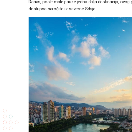
Danas, posle male pauze jedna dalja destinacija, ovog pu
dostupna naročito iz severne Srbije.