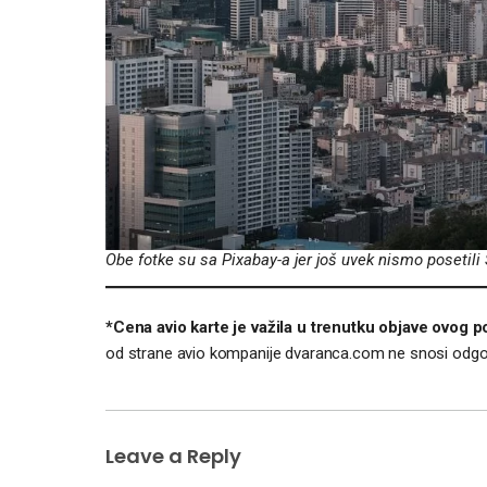
Obe fotke su sa Pixabay-a jer još uvek nismo posetili
*Cena avio karte je važila u trenutku objave ovog p
od strane avio kompanije dvaranca.com ne snosi odgo
Leave a Reply