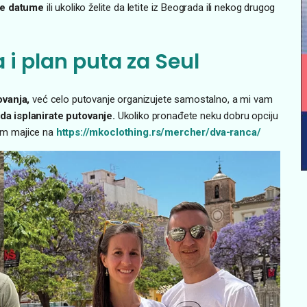
uge datume
ili ukoliko želite da letite iz Beograda ili nekog drugog
 i plan puta
za Seul
ovanja,
već celo putovanje organizujete samostalno, a mi vam
a isplanirate putovanje.
Ukoliko pronađete neku dobru opciju
nom majice na
https://mkoclothing.rs/mercher/dva-ranca/