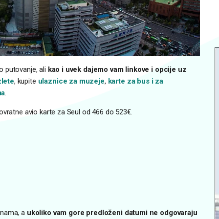
 putovanje, ali
kao i uvek dajemo vam linkove i opcije uz
zlete
, kupite
ulaznice za muzeje
,
karte za bus i za
ma
.
ovratne avio karte za Seul od 466 do 523€.
cenama, a
ukoliko vam gore predloženi datumi ne odgovaraju