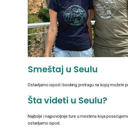
Smeštaj u Seulu
Ostavljamo ispod i booking pretragu na kojoj možete pr
Šta videti u Seulu?
Najbolje i najpovoljnije ture u mestima koja posećujemo
ostavljamo ispod.