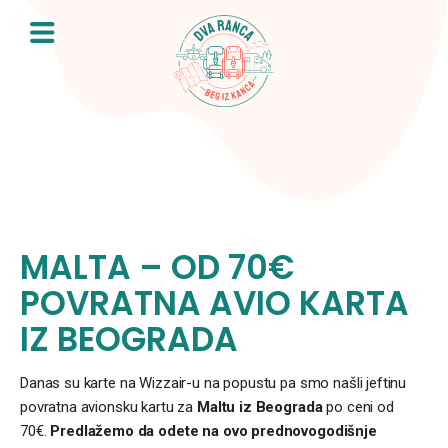
Skip
to
content
MALTA – OD 70€
POVRATNA AVIO KARTA
IZ BEOGRADA
Danas su karte na Wizzair-u na popustu pa smo našli jeftinu
povratna avionsku kartu za
Maltu iz Beograda
po ceni od
70€.
Predlažemo da odete na ovo prednovogodišnje