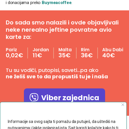
i donacijama preko
Buymeacoffee
.
Do sada smo nalazili i ovde objavljivali
neke nerealno jeftine povratne avio
karte za:
Pariz
Jordan
Malta
Rim
Abu Dabi
0,02€
11€
35€
36€
40€
Tu su vodiči, putopisi, saveti…pa ako
ne želiš sve to da propustiš tu je i naša
Viber zajednica
Poštujemo Vašu privatnost
Informacije sa ovog sajta ti pomažu da putuješ, da uštediš na
putovanjima i lakše isplaniraš ista. Sajt koristi kolačiće kako bi ti