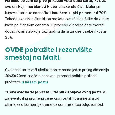
Na linku će vam se prvo prikazati veća cena karte, 79€
za
sve
oni
koji nisu članovi kluba
,
ali ako ste član kluba
pri
kupovini karte to naznačite i
istu ćete kupiti po ceni od 70€
.
Takođe ako niste član kluba možete označiti da želite da kupite
karte po članskim cenama i u procesu kupovine ćete morati
dodati i
članstvo
koje važi godinu dana
za dve osobe
i
košta
30€.
OVDE
potražite i rezervišite
smeštaj na Malti.
Ova cena karte važi ukoliko nosite samo jedan prtljag dimenzija
40x30x20cm, a više o nedavnoj promeni politike prtljaga
pročitajte
u našem postu
.
*Cena avio karte je važila u trenutku objave ovog posta
, a
za eventualnu promenu cene kao i ostalih parametara od
strane avio kompanije dvaranca.com ne snosi odgovornost.