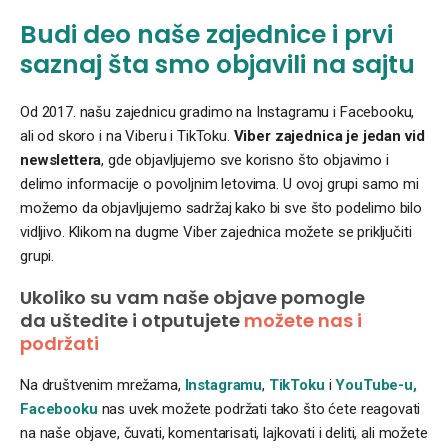
Budi deo naše zajednice i prvi
saznaj šta smo objavili na sajtu
Od 2017. našu zajednicu gradimo na Instagramu i Facebooku,
ali od skoro i na Viberu i TikToku.
Viber zajednica je jedan vid
newslettera
, gde objavljujemo sve korisno što objavimo i
delimo informacije o povoljnim letovima. U ovoj grupi samo mi
možemo da objavljujemo sadržaj kako bi sve što podelimo bilo
vidljivo. Klikom na dugme Viber zajednica možete se priključiti
grupi.
Ukoliko su vam naše objave pomogle
da uštedite i otputujete
možete nas i
podržati
Na društvenim mrežama,
Instagramu
,
TikToku
i
YouTube-u,
Facebooku
nas uvek možete podržati tako što ćete reagovati
na naše objave, čuvati, komentarisati, lajkovati i deliti, ali možete