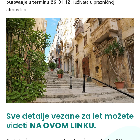
putovanje u terminu 26-31.12.
i uživate u prazničnoj
atmosferi.
Sve detalje vezane za let možete
videti
NA OVOM LINKU
.