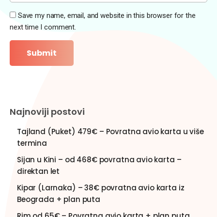
Save my name, email, and website in this browser for the
next time I comment.
Najnoviji postovi
Tajland (Puket) 479€ – Povratna avio karta u više
termina
Sijan u Kini – od 468€ povratna avio karta –
direktan let
Kipar (Larnaka) – 38€ povratna avio karta iz
Beograda + plan puta
Rim od 65€ – Povratna avio karta + plan puta