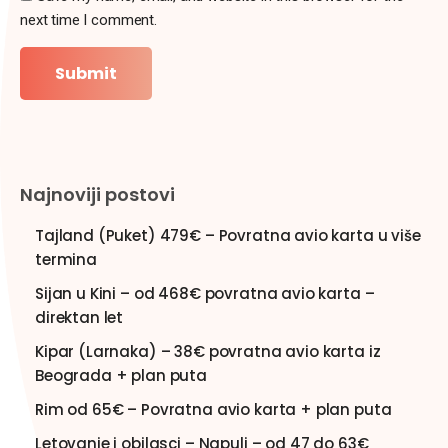
next time I comment.
Najnoviji postovi
Tajland (Puket) 479€ – Povratna avio karta u više
termina
Sijan u Kini – od 468€ povratna avio karta –
direktan let
Kipar (Larnaka) – 38€ povratna avio karta iz
Beograda + plan puta
Rim od 65€ – Povratna avio karta + plan puta
Letovanje i obilasci – Napulj – od 47 do 63€