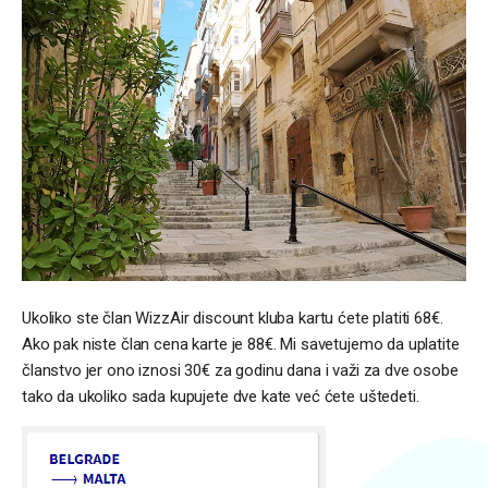
Ukoliko ste član WizzAir discount kluba kartu ćete platiti 68€.
Ako pak niste član cena karte je 88€. Mi savetujemo da uplatite
članstvo jer ono iznosi 30€ za godinu dana i važi za dve osobe
tako da ukoliko sada kupujete dve kate već ćete uštedeti.