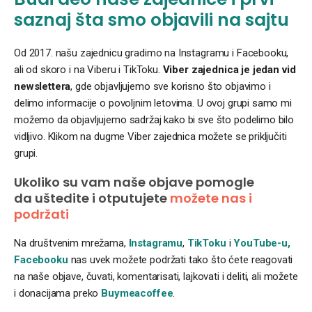
saznaj šta smo objavili na sajtu
Od 2017. našu zajednicu gradimo na Instagramu i Facebooku,
ali od skoro i na Viberu i TikToku.
Viber zajednica je jedan vid
newslettera
, gde objavljujemo sve korisno što objavimo i
delimo informacije o povoljnim letovima. U ovoj grupi samo mi
možemo da objavljujemo sadržaj kako bi sve što podelimo bilo
vidljivo. Klikom na dugme Viber zajednica možete se priključiti
grupi.
Ukoliko su vam naše objave pomogle
da uštedite i otputujete
možete nas i
podržati
Na društvenim mrežama,
Instagramu
,
TikToku
i
YouTube-u,
Facebooku
nas uvek možete podržati tako što ćete reagovati
na naše objave, čuvati, komentarisati, lajkovati i deliti, ali možete
i donacijama preko
Buymeacoffee
.