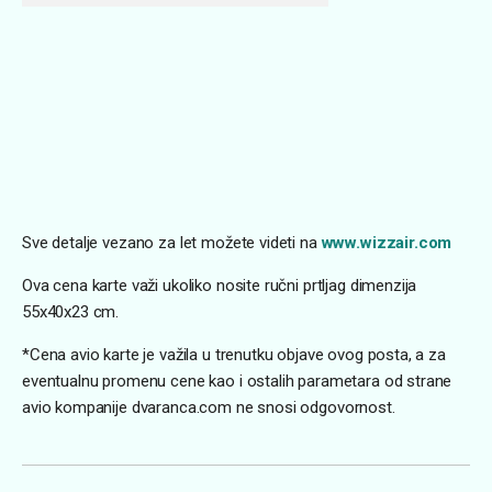
Sve detalje vezano za let možete videti na
www.wizzair.com
Ova cena karte važi ukoliko nosite ručni prtljag dimenzija
55x40x23 cm.
*Cena avio karte je važila u trenutku objave ovog posta, a za
eventualnu promenu cene kao i ostalih parametara od strane
avio kompanije dvaranca.com ne snosi odgovornost.