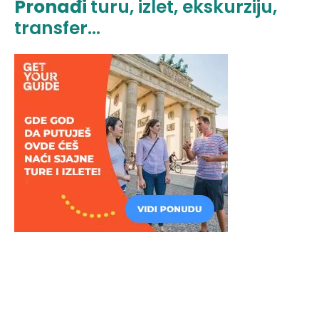
Pronađi
turu, izlet, ekskurziju,
transfer...