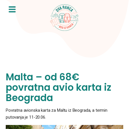
Skip
to
content
Malta – od 68€
povratna avio karta iz
Beograda
Povratna avionska karta za Maltu iz Beograda, a termin
putovanja je 11-20.06.