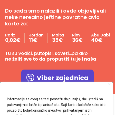
Do sada smo nalazili i ovde objavljivali
neke nerealno jeftine povratne avio
karte za:
Pariz
Jordan
Malta
Rim
Abu Dabi
0,02€
11€
35€
36€
40€
Tu su vodiči, putopisi, saveti…pa ako
ne želiš sve to da propustiš tu je i naša
Viber zajednica
Poštujemo Vašu privatnost
Informacije sa ovog sajta ti pomažu da putuješ, da uštediš na
putovanjima i lakše isplaniraš ista. Sajt koristi kolačiće kako bi ti
Copyright © 2023 dvaranca.com
pružio što bolje korisničko iskustvo i prihvatanjem istih