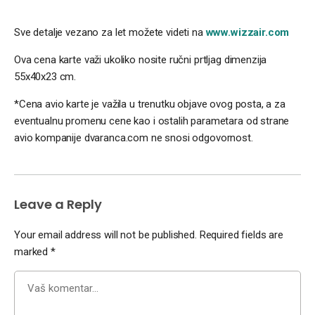
Sve detalje vezano za let možete videti na
www.wizzair.com
Ova cena karte važi ukoliko nosite ručni prtljag dimenzija
55x40x23 cm.
*Cena avio karte je važila u trenutku objave ovog posta, a za
eventualnu promenu cene kao i ostalih parametara od strane
avio kompanije dvaranca.com ne snosi odgovornost.
Leave a Reply
Your email address will not be published.
Required fields are
marked
*