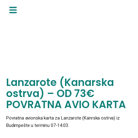
Skip
to
content
Lanzarote (Kanarska
ostrva) – OD 73€
POVRATNA AVIO KARTA
Povratna avionska karta za Lanzarote (Kanrska ostrva) iz
Budimpešte u terminu 07-14.03.