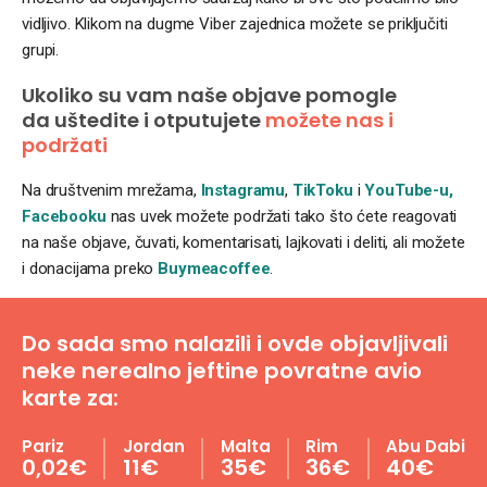
vidljivo. Klikom na dugme Viber zajednica možete se priključiti
grupi.
Ukoliko su vam naše objave pomogle
da uštedite i otputujete
možete nas i
podržati
Na društvenim mrežama,
Instagramu
,
TikToku
i
YouTube-u,
Facebooku
nas uvek možete podržati tako što ćete reagovati
na naše objave, čuvati, komentarisati, lajkovati i deliti, ali možete
i donacijama preko
Buymeacoffee
.
Do sada smo nalazili i ovde objavljivali
neke nerealno jeftine povratne avio
karte za:
Pariz
Jordan
Malta
Rim
Abu Dabi
0,02€
11€
35€
36€
40€