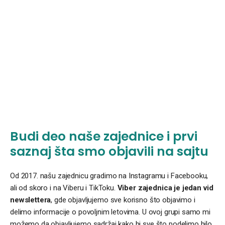
Budi deo naše zajednice i prvi
saznaj šta smo objavili na sajtu
Od 2017. našu zajednicu gradimo na Instagramu i Facebooku,
ali od skoro i na Viberu i TikToku.
Viber zajednica je jedan vid
newslettera
, gde objavljujemo sve korisno što objavimo i
delimo informacije o povoljnim letovima. U ovoj grupi samo mi
možemo da objavljujemo sadržaj kako bi sve što podelimo bilo