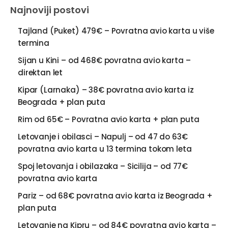
Najnoviji postovi
Tajland (Puket) 479€ – Povratna avio karta u više
termina
Sijan u Kini – od 468€ povratna avio karta –
direktan let
Kipar (Larnaka) – 38€ povratna avio karta iz
Beograda + plan puta
Rim od 65€ – Povratna avio karta + plan puta
Letovanje i obilasci – Napulj – od 47 do 63€
povratna avio karta u 13 termina tokom leta
Spoj letovanja i obilazaka – Sicilija – od 77€
povratna avio karta
Pariz – od 68€ povratna avio karta iz Beograda +
plan puta
Letovanje na Kipru – od 84€ povratna avio karta –