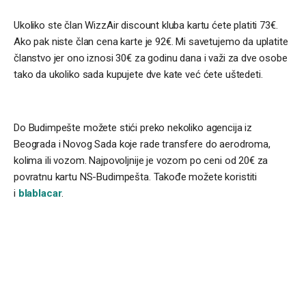
Ukoliko ste član WizzAir discount kluba kartu ćete platiti 73€.
Ako pak niste član cena karte je 92€. Mi savetujemo da uplatite
članstvo jer ono iznosi 30€ za godinu dana i važi za dve osobe
tako da ukoliko sada kupujete dve kate već ćete uštedeti.
Do Budimpešte možete stići preko nekoliko agencija iz
Beograda i Novog Sada koje rade transfere do aerodroma,
kolima ili vozom. Najpovoljnije je vozom po ceni od 20€ za
povratnu kartu NS-Budimpešta. Takođe možete koristiti
i
blablacar
.