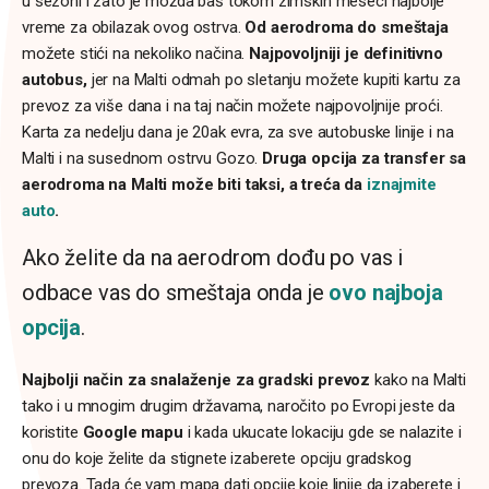
u sezoni i zato je možda baš tokom zimskih meseci najbolje
vreme za obilazak ovog ostrva.
Od aerodroma do smeštaja
možete stići na nekoliko načina.
Najpovoljniji je definitivno
autobus,
jer na Malti odmah po sletanju možete kupiti kartu za
prevoz za više dana i na taj način možete najpovoljnije proći.
Karta za nedelju dana je 20ak evra, za sve autobuske linije i na
Malti i na susednom ostrvu Gozo.
Druga opcija za transfer sa
aerodroma na Malti može biti taksi, a treća da
iznajmite
auto
.
Ako želite da na aerodrom dođu po vas i
odbace vas do smeštaja onda je
ovo najboja
opcija
.
Najbolji način za snalaženje za gradski prevoz
kako na Malti
tako i u mnogim drugim državama, naročito po Evropi jeste da
koristite
Google mapu
i kada ukucate lokaciju gde se nalazite i
onu do koje želite da stignete izaberete opciju gradskog
prevoza. Tada će vam mapa dati opcije koje linije da izaberete i