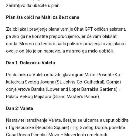
zanimljivo da ubacite u plan.
Plan šta obići na Malti za šest dana
Za obilaka i pravljenje plana vam je Chat GPT odličan asistent,
pa ako ga ne koristite preporučujemo, jer će vam olakšati
dosta. Mi smo ga testirali sada prilikom pravljenja ovog plana i
ovo je on što je on napravio, a mi smo ga malo uobličili.
Dan 1
:
Dolazak u Valetu
Po dolasku u Valetu istražite glavni grad Malte. Posetite Ko-
katedralu Svetog Jovana (St. John’s Co-Cathedral), Gornje i
donje vrtove Baraka (Lower and Upper Barrakka Gardens) i
Palatu Velkog Majstora (Grand Master’s Palace).
Dan 2
:
Valeta
Nastavite istraživanje Valete, šetajte se ulicama a usput obiđite
i Trg Republike (Republic Square) i Trg Svetog Đorđa, posetite
Casa Rocca Piccola i Muza – Muzej lepih umetnosti.