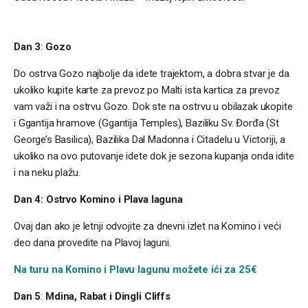
Dan 3
:
Gozo
Do ostrva Gozo najbolje da idete trajektom, a dobra stvar je da
ukoliko kupite karte za prevoz po Malti ista kartica za prevoz
vam važi i na ostrvu Gozo. Dok ste na ostrvu u obilazak ukopite
i Ggantija hramove (Ggantija Temples), Baziliku Sv. Đorđa (St
George’s Basilica), Bazilika Dal Madonna i Citadelu u Victoriji, a
ukoliko na ovo putovanje idete dok je sezona kupanja onda idite
i na neku plažu.
Dan 4: Ostrvo Komino i Plava laguna
Ovaj dan ako je letnji odvojite za dnevni izlet na Komino i veći
deo dana provedite na Plavoj laguni.
Na turu na Komino i Plavu lagunu možete ići za 25€
Dan 5
:
Mdina, Rabat i Dingli Cliffs