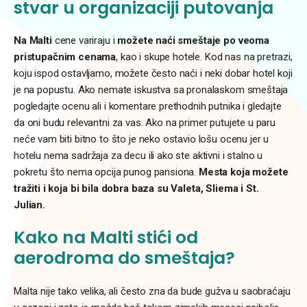
stvar u organizaciji putovanja
Na Malti
cene variraju i
možete naći smeštaje po veoma
pristupačnim cenama
, kao i skupe hotele. Kod nas na pretrazi,
koju ispod ostavljamo, možete često naći i neki dobar hotel koji
je na popustu. Ako nemate iskustva sa pronalaskom smeštaja
pogledajte ocenu ali i komentare prethodnih putnika i gledajte
da oni budu relevantni za vas. Ako na primer putujete u paru
neće vam biti bitno to što je neko ostavio lošu ocenu jer u
hotelu nema sadržaja za decu ili ako ste aktivni i stalno u
pokretu što nema opcija punog pansiona.
Mesta koja možete
tražiti i koja bi bila dobra baza su Valeta, Sliema i St.
Julian.
Kako
na Malti
stići od
aerodroma do smeštaja?
Malta nije tako velika, ali često zna da bude gužva u saobraćaju