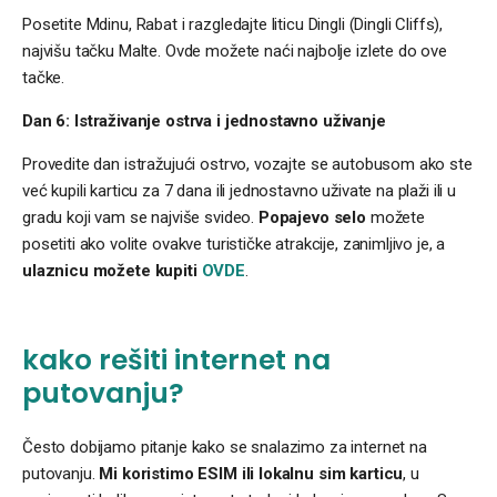
Posetite Mdinu, Rabat i razgledajte liticu Dingli (Dingli Cliffs),
najvišu tačku Malte. Ovde možete naći najbolje izlete do ove
tačke.
Dan 6:
Istraživanje ostrva i jednostavno uživanje
Provedite dan istražujući ostrvo, vozajte se autobusom ako ste
već kupili karticu za 7 dana ili jednostavno uživate na plaži ili u
gradu koji vam se najviše svideo.
Popajevo selo
možete
posetiti ako volite ovakve turističke atrakcije, zanimljivo je, a
ulaznicu možete kupiti
OVDE
.
kako rešiti internet na
putovanju?
Često dobijamo pitanje kako se snalazimo za internet na
putovanju.
Mi koristimo ESIM ili lokalnu sim karticu
, u