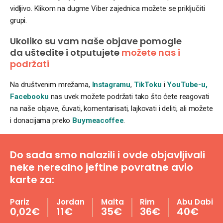
vidljivo. Klikom na dugme Viber zajednica možete se priključiti
grupi.
Ukoliko su vam naše objave pomogle
da uštedite i otputujete
možete nas i
podržati
Na društvenim mrežama,
Instagramu
,
TikToku
i
YouTube-u,
Facebooku
nas uvek možete podržati tako što ćete reagovati
na naše objave, čuvati, komentarisati, lajkovati i deliti, ali možete
i donacijama preko
Buymeacoffee
.
Do sada smo nalazili i ovde objavljivali
neke nerealno jeftine povratne avio
karte za:
Pariz
Jordan
Malta
Rim
Abu Dabi
0,02€
11€
35€
36€
40€