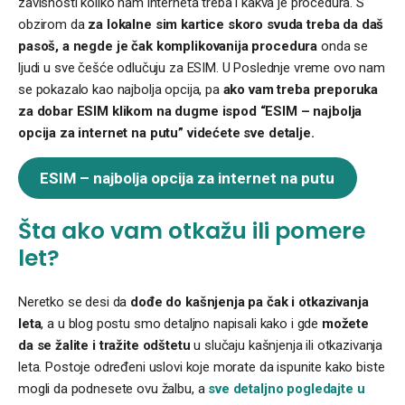
zavisnosti koliko nam interneta treba i kakva je procedura. S
obzirom da
za lokalne sim kartice skoro svuda treba da daš
pasoš, a negde je čak komplikovanija procedura
onda se
ljudi u sve češće odlučuju za ESIM. U Poslednje vreme ovo nam
se pokazalo kao najbolja opcija, pa
ako vam treba preporuka
za dobar ESIM klikom na dugme ispod “ESIM – najbolja
opcija za internet na putu” videćete sve detalje.
ESIM – najbolja opcija za internet na putu
Šta ako vam otkažu ili pomere
let?
Neretko se desi da
dođe do kašnjenja pa čak i otkazivanja
leta
, a u blog postu smo detaljno napisali kako i gde
možete
da se žalite i tražite odštetu
u slučaju kašnjenja ili otkazivanja
leta. Postoje određeni uslovi koje morate da ispunite kako biste
mogli da podnesete ovu žalbu, a
sve detaljno pogledajte u