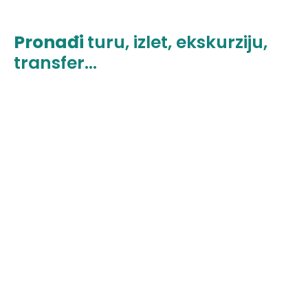
Pronađi
turu, izlet, ekskurziju,
transfer...