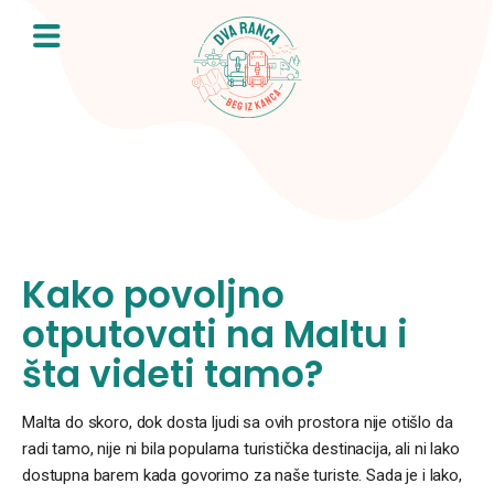
Skip
to
content
Kako povoljno
otputovati na Maltu i
šta videti tamo?
Malta do skoro, dok dosta ljudi sa ovih prostora nije otišlo da
radi tamo, nije ni bila popularna turistička destinacija, ali ni lako
dostupna barem kada govorimo za naše turiste. Sada je i lako,