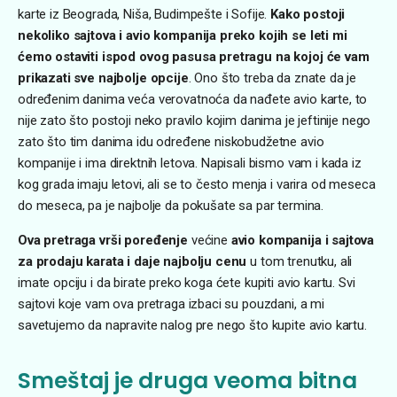
karte iz Beograda, Niša, Budimpešte i Sofije.
Kako postoji
nekoliko sajtova i avio kompanija preko kojih se leti mi
ćemo ostaviti ispod ovog pasusa pretragu na kojoj će vam
prikazati sve najbolje opcije
. Ono što treba da znate da je
određenim danima veća verovatnoća da nađete avio karte, to
nije zato što postoji neko pravilo kojim danima je jeftinije nego
zato što tim danima idu određene niskobudžetne avio
kompanije i ima direktnih letova. Napisali bismo vam i kada iz
kog grada imaju letovi, ali se to često menja i varira od meseca
do meseca, pa je najbolje da pokušate sa par termina.
Ova pretraga vrši poređenje
većine
avio kompanija i sajtova
za prodaju karata i daje najbolju cenu
u tom trenutku, ali
imate opciju i da birate preko koga ćete kupiti avio kartu. Svi
sajtovi koje vam ova pretraga izbaci su pouzdani, a mi
savetujemo da napravite nalog pre nego što kupite avio kartu.
Smeštaj je druga veoma bitna