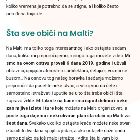
koliko vremena je potrebno da se stigne, a i koliko često
određena linija ide.
Šta sve obići na Malti?
Na Malti ima toliko toga interesantnog i ako ostajete sedam
dana, koliko mi preporučujemo, mnogo toga možete videti.
Mi
smo na ovom ostrvu proveli 6 dana 2019. godine
i uživali
obilazeći, upijajući atmosferu, arhitekturu, šetajući, vozeći se
busom… Na osnovu tog našeg boravka i sećanja možemo
preporučiti da posetite neke stvari, a verujemo da ćete i
samostalno istraživati i uputite se u to šta treba obići i šta
zapravo želite. Mi takođe
na banerima ispod delimo i neke
zanimljive izlete i ture
koje možete na Malti organizovati, a
posle toga dajemo i neki okviran plan šta obići na Malti za
šest dana
. Svakako ukoliko ostajete kraće možete neke stvari
izbaciti ili dva dana spojiti u jedan, a ako ostajete duže onda
samo polako pa još malo istražite i vidite šta bi vam bilo