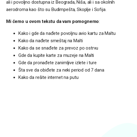
ali i povoljno dostupna iz Beograda, Niša, ali i sa okolnih
aerodroma kao što su Budimpešta, Skoplje i Sofija.
Mi ćemo u ovom tekstu da vam pomognemo
:
Kako i gde da nađete povoljnu avio kartu za Maltu
Kako da nađete smeštaj na Malti
Kako da se snađete za prevoz po ostrvu
Gde da kupite karte za muzeje na Malti
Gde da pronađete zanimljive izlete i ture
Šta sve da obiđete za neki period od 7 dana
Kako da rešite internet na putu