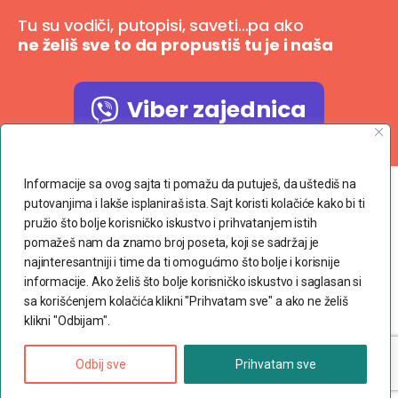
Tu su vodiči, putopisi, saveti…pa ako
ne želiš sve to da propustiš tu je i naša
Viber zajednica
Poštujemo Vašu privatnost
Informacije sa ovog sajta ti pomažu da putuješ, da uštediš na
putovanjima i lakše isplaniraš ista. Sajt koristi kolačiće kako bi ti
Copyright © 2023 dvaranca.com
pružio što bolje korisničko iskustvo i prihvatanjem istih
pomažeš nam da znamo broj poseta, koji se sadržaj je
Povoljne avio karte
najinteresantniji i time da ti omogućimo što bolje i korisnije
informacije. Ako želiš što bolje korisničko iskustvo i saglasan si
Uslovi korišćenja
sa korišćenjem kolačića klikni "Prihvatam sve" a ako ne želiš
klikni "Odbijam".
Politika privatnosti
Često postavljana pitanja
Odbij sve
Prihvatam sve