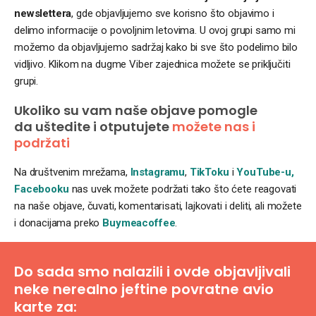
newslettera
, gde objavljujemo sve korisno što objavimo i
delimo informacije o povoljnim letovima. U ovoj grupi samo mi
možemo da objavljujemo sadržaj kako bi sve što podelimo bilo
vidljivo. Klikom na dugme Viber zajednica možete se priključiti
grupi.
Ukoliko su vam naše objave pomogle
da uštedite i otputujete
možete nas i
podržati
Na društvenim mrežama,
Instagramu
,
TikToku
i
YouTube-u,
Facebooku
nas uvek možete podržati tako što ćete reagovati
na naše objave, čuvati, komentarisati, lajkovati i deliti, ali možete
i donacijama preko
Buymeacoffee
.
Do sada smo nalazili i ovde objavljivali
neke nerealno jeftine povratne avio
karte za: