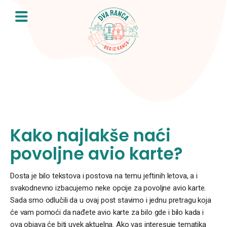
Skip
to
content
Kako najlakše naći
povoljne avio karte?
Dosta je bilo tekstova i postova na temu jeftinih letova, a i
svakodnevno izbacujemo neke opcije za povoljne avio karte.
Sada smo odlučili da u ovaj post stavimo i jednu pretragu koja
će vam pomoći da nađete avio karte za bilo gde i bilo kada i
ova objava će biti uvek aktuelna. Ako vas interesuje tematika