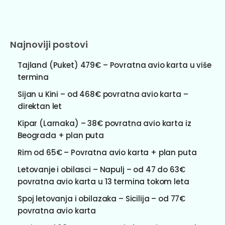
Najnoviji postovi
Tajland (Puket) 479€ – Povratna avio karta u više
termina
Sijan u Kini – od 468€ povratna avio karta –
direktan let
Kipar (Larnaka) – 38€ povratna avio karta iz
Beograda + plan puta
Rim od 65€ – Povratna avio karta + plan puta
Letovanje i obilasci – Napulj – od 47 do 63€
povratna avio karta u 13 termina tokom leta
Spoj letovanja i obilazaka – Sicilija – od 77€
povratna avio karta