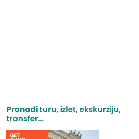
Pronađi
turu, izlet, ekskurziju,
transfer...