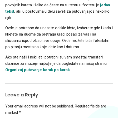
povoljnih karata i želite da čitate na tu temu u footeru je
jedan
tekst
, ali i u postovima u delu saveti za putovanja još nekoliko
njih.
Ovde je potrebno da unesete odakle idete, izaberete gde i kada i
kliknete na dugme da pretraga uradi posao za vas i na
sličicama ispod izbaci sve opcije. Ovde možete biti i felksibilni
po pitanju mesta na koje idete kao i datuma.
Ako ste našli i neki let i potrebni su vam smeštaj, transferi,
ulaznice za muzeje najbolje je da pogledate na našoj stranici
Organizuj putovanje korak po korak
.
Leave a Reply
Your email address will not be published.
Required fields are
marked
*