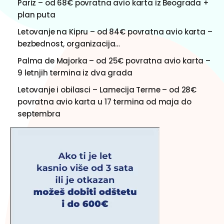
Pariz – od 68€ povratna avio karta iz Beograda +
plan puta
Letovanje na Kipru – od 84€ povratna avio karta –
bezbednost, organizacija…
Palma de Majorka – od 25€ povratna avio karta –
9 letnjih termina iz dva grada
Letovanje i obilasci – Lamecija Terme – od 28€
povratna avio karta u 17 termina od maja do
septembra