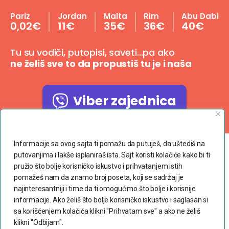
Pariz
Jordan
Malta
Rim
Abu Dabi
0,02€
11€
35€
36€
40€
Tu su vodiči, putopisi, saveti…pa ako
ne želiš sve to da propustiš tu je i naša
Viber zajednica
Poštujemo Vašu privatnost
Informacije sa ovog sajta ti pomažu da putuješ, da uštediš na
putovanjima i lakše isplaniraš ista. Sajt koristi kolačiće kako bi ti
Copyright © 2023 dvaranca.com
pružio što bolje korisničko iskustvo i prihvatanjem istih
pomažeš nam da znamo broj poseta, koji se sadržaj je
Povoljne avio karte
najinteresantniji i time da ti omogućimo što bolje i korisnije
informacije. Ako želiš što bolje korisničko iskustvo i saglasan si
Uslovi korišćenja
sa korišćenjem kolačića klikni "Prihvatam sve" a ako ne želiš
klikni "Odbijam".
Politika privatnosti