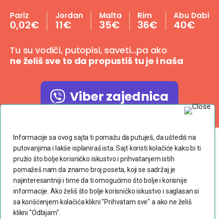
Pariz
Jordan
Malta
Rim
Abu Dabi
0,02€
11€
35€
36€
40€
Tu su vodiči, putopisi, saveti…pa ako
ne želiš sve to da propustiš tu je i naša
Viber zajednica
Poštujemo Vašu privatnost
Informacije sa ovog sajta ti pomažu da putuješ, da uštediš na
putovanjima i lakše isplaniraš ista. Sajt koristi kolačiće kako bi ti
Copyright © 2023 dvaranca.com
pružio što bolje korisničko iskustvo i prihvatanjem istih
pomažeš nam da znamo broj poseta, koji se sadržaj je
Povoljne avio karte
najinteresantniji i time da ti omogućimo što bolje i korisnije
informacije. Ako želiš što bolje korisničko iskustvo i saglasan si
Uslovi korišćenja
sa korišćenjem kolačića klikni "Prihvatam sve" a ako ne želiš
klikni "Odbijam".
Politika privatnosti