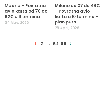
Madrid – Povratna
Milano od 37 do 48€
avio karta od 70 do
– Povratna avio
82€ u 6 termina
karta u 10 termina +
plan puta
04 May, 2026
28 April, 2026
Page
1
2
…
64
65
navigation