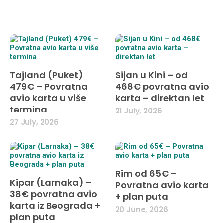
Tajland (Puket)
Sijan u Kini – od
479€ – Povratna
468€ povratna avio
avio karta u više
karta – direktan let
termina
21 July, 2026
27 July, 2026
Rim od 65€ –
Kipar (Larnaka) –
Povratna avio karta
38€ povratna avio
+ plan puta
karta iz Beograda +
20 June, 2026
plan puta