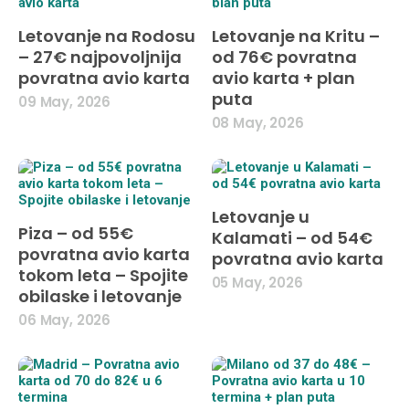
Letovanje na Rodosu
Letovanje na Kritu –
– 27€ najpovoljnija
od 76€ povratna
povratna avio karta
avio karta + plan
puta
09 May, 2026
08 May, 2026
Letovanje u
Piza – od 55€
Kalamati – od 54€
povratna avio karta
povratna avio karta
tokom leta – Spojite
05 May, 2026
obilaske i letovanje
06 May, 2026