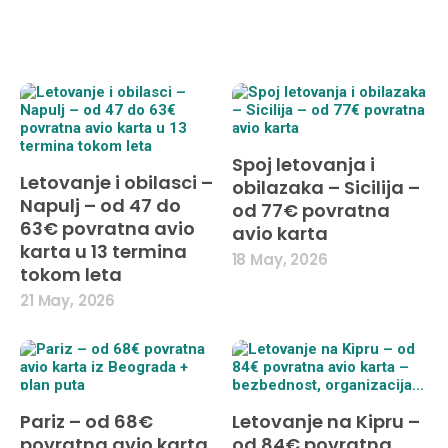
Spoj letovanja i
Letovanje i obilasci –
obilazaka – Sicilija –
Napulj – od 47 do
od 77€ povratna
63€ povratna avio
avio karta
karta u 13 termina
18 May, 2026
tokom leta
21 May, 2026
Pariz – od 68€
Letovanje na Kipru –
povratna avio karta
od 84€ povratna