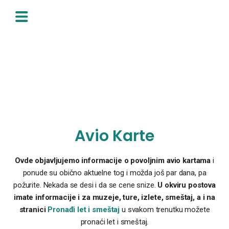
Skip
to
content
Avio Karte
Ovde objavljujemo informacije o povoljnim avio kartama
i
ponude su obično aktuelne tog i možda još par dana, pa
požurite. Nekada se desi i da se cene snize.
U okviru postova
imate informacije i za muzeje, ture, izlete, smeštaj, a i na
stranici
Pronađi let i smeštaj
u svakom trenutku možete
pronaći let i smeštaj.