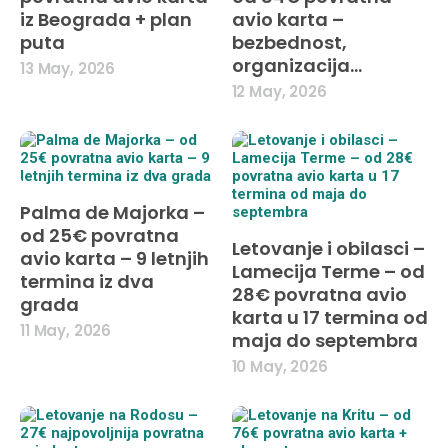
iz Beograda + plan
avio karta –
puta
bezbednost,
organizacija…
13 May, 2026
12 May, 2026
Palma de Majorka –
od 25€ povratna
Letovanje i obilasci –
avio karta – 9 letnjih
Lamecija Terme – od
termina iz dva
28€ povratna avio
grada
karta u 17 termina od
11 May, 2026
maja do septembra
10 May, 2026