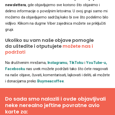
newslettera
, gde objavljujemo sve korisno što objavimo i
delimo informacije o povoljnim letovima. U ovoj grupi samo mi
možemo da objavljujemo sadržaj kako bi sve što podelimo bilo
vidljivo. Klikom na dugme Viber zajednica možete se priključiti
grupi.
Ukoliko su vam naše objave pomogle
da uštedite i otputujete
možete nas i
podržati
Na društvenim mrežama,
Instagramu
,
TikToku
i
YouTube-u,
Facebooku
nas uvek možete podržati tako što ćete reagovati
na naše objave, čuvati, komentarisati, lajkovati i deliti, ali možete
i donacijama preko
Buymeacoffee
.
Do sada smo nalazili i ovde objavljivali
neke nerealno jeftine povratne avio
karte za: