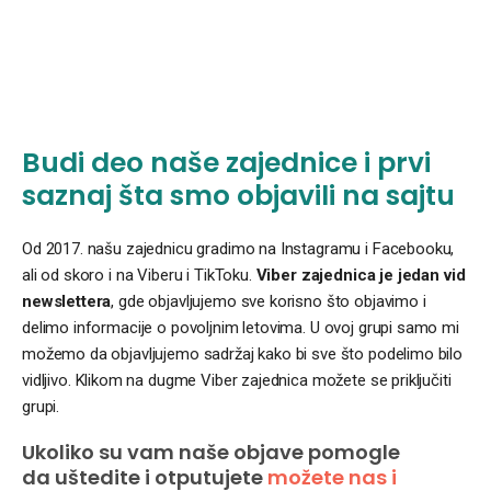
Budi deo naše zajednice i prvi
saznaj šta smo objavili na sajtu
Od 2017. našu zajednicu gradimo na Instagramu i Facebooku,
ali od skoro i na Viberu i TikToku.
Viber zajednica je jedan vid
newslettera
, gde objavljujemo sve korisno što objavimo i
delimo informacije o povoljnim letovima. U ovoj grupi samo mi
možemo da objavljujemo sadržaj kako bi sve što podelimo bilo
vidljivo. Klikom na dugme Viber zajednica možete se priključiti
grupi.
Ukoliko su vam naše objave pomogle
da uštedite i otputujete
možete nas i