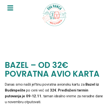
Skip
to
content
BAZEL – OD 32€
POVRATNA AVIO KARTA
Danas smo našli jeftinu povratna avionsku kartu za
Bazel iz
Budimpešte
po ceni već od
32€
.
Predloženi termin
putovanja je 09-12.11.
taman idealno vreme za neradne dane
u novembru otputovati.