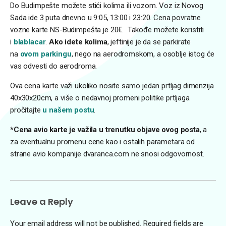
Do Budimpešte možete stići kolima ili vozom. Voz iz Novog
Sada ide 3 puta dnevno u 9:05, 13:00 i 23:20. Cena povratne
vozne karte NS-Budimpešta je 20€. Takođe možete koristiti
i
blablacar
.
Ako idete kolima
, jeftinije je da se parkirate
na
ovom parkingu
, nego na aerodromskom, a osoblje istog će
vas odvesti do aerodroma.
Ova cena karte važi ukoliko nosite samo jedan prtljag dimenzija
40x30x20cm, a više o nedavnoj promeni politike prtljaga
pročitajte
u našem postu
.
*Cena avio karte je važila u trenutku objave ovog posta
, a
za eventualnu promenu cene kao i ostalih parametara od
strane avio kompanije dvaranca.com ne snosi odgovornost.
Leave a Reply
Your email address will not be published.
Required fields are