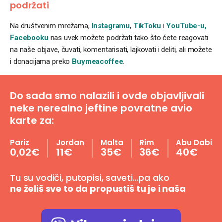
podržati
Na društvenim mrežama,
Instagramu
,
TikToku
i
YouTube-u,
Facebooku
nas uvek možete podržati tako što ćete reagovati
na naše objave, čuvati, komentarisati, lajkovati i deliti, ali možete
i donacijama preko
Buymeacoffee
.
Do sada smo nalazili i ovde objavljivali
neke nerealno jeftine povratne avio
karte za:
Pariz
Jordan
Malta
Rim
Abu Dabi
0,02€
11€
35€
36€
40€
Tu su vodiči, putopisi, saveti…pa ako
ne želiš sve to da propustiš tu je i naša