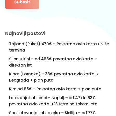
Najnoviji postovi
Tajland (Puket) 479€ – Povratna avio karta u više
termina
Sijan u Kini – od 468€ povratna avio karta –
direktan let
Kipar (Larnaka) – 38€ povratna avio karta iz
Beograda + plan puta
Rim od 65€ – Povratna avio karta + plan puta
Letovanje i obilasci – Napulj – od 47 do 63€
povratna avio karta u 13 termina tokom leta
Spoj letovanja i obilazaka – Sicilija – od 77€