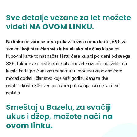
Sve detalje vezane za let možete
videti
NA OVOM LINKU
.
Na linku će vam se prvo prikazati veća cena karte, 69€
za
sve
oni
koji nisu članovi kluba
,
ali ako ste član kluba
pri
kupovini karte to naznačite i
istu ćete kupiti po ceni od svega
32€
. Takođe ako niste član kluba možete označiti da želite da
kupite karte po članskim cenama i u procesu kupovine ćete
morati dodati i članstvo koje važi godinu danaza dve
osobe i košta 30€i već pri ovom putovanju ovo će vam se
isplatiti.
Smeštaj u Bazelu, za svačiji
ukus i džep, možete naći
na
ovom linku.