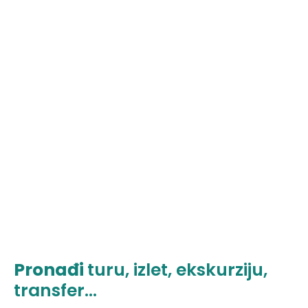
Pronađi
turu, izlet, ekskurziju,
transfer...