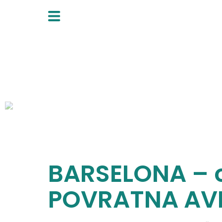
Skip
to
content
BARSELONA – 
POVRATNA AV