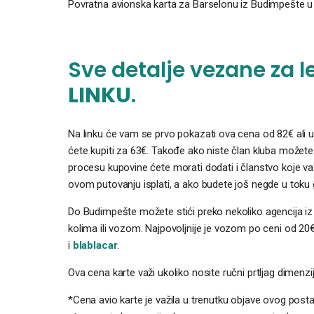
Povratna avionska karta za Barselonu iz Budimpešte u
Sve detalje vezane za l
LINKU
.
Na linku će vam se prvo pokazati ova cena od 82€ ali uko
ćete kupiti za 63€. Takođe ako niste član kluba možete 
procesu kupovine ćete morati dodati i članstvo koje v
ovom putovanju isplati, a ako budete još negde u toku go
Do Budimpešte možete stići preko nekoliko agencija i
kolima ili vozom. Najpovoljnije je vozom po ceni od 2
i
blablacar
.
Ova cena karte važi ukoliko nosite ručni prtljag dimenz
*Cena avio karte je važila u trenutku objave ovog pos