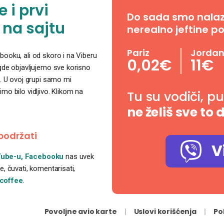
 i prvi
Do sada smo nalazil
 na sajtu
nerealno jeftine po
Pariz
Jorda
ooku, ali od skoro i na Viberu
0,02€
11€
 gde objavljujemo sve korisno
. U ovoj grupi samo mi
o bilo vidljivo. Klikom na
Tu su vodiči, p
ne želiš sve to 
podržati
V
ube-u,
Facebooku
nas uvek
, čuvati, komentarisati,
coffee
.
Povoljne avio karte
Uslovi korišćenja
Po