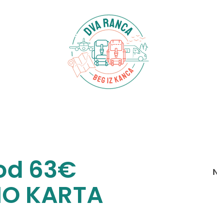
od 63€
IO KARTA