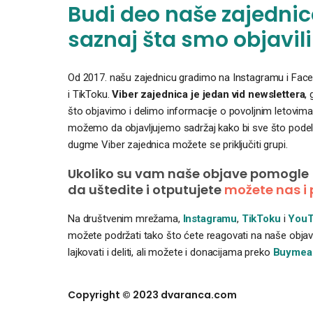
Budi deo naše zajednice
saznaj šta smo objavili
Od 2017. našu zajednicu gradimo na Instagramu i Faceb
i TikToku.
Viber zajednica je jedan vid newslettera
,
što objavimo i delimo informacije o povoljnim letovima
možemo da objavljujemo sadržaj kako bi sve što podelim
dugme Viber zajednica možete se priključiti grupi.
Ukoliko su vam naše objave pomogle
da uštedite i otputujete
možete nas i 
Na društvenim mrežama,
Instagramu
,
TikToku
i
YouT
možete podržati tako što ćete reagovati na naše objave
lajkovati i deliti, ali možete i donacijama preko
Buymea
Copyright © 2023 dvaranca.com