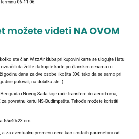
 terminu 06-11.06.
et možete videti
NA OVOM
liko ste član WizzAir kluba pri kupovini karte se ulogujte i istu
označiti da želite da kupite karte po članskim cenama i u
aži godinu dana za dve osobe i košta 30€, tako da se samo pri
dine putovali, na dobitku ste :).
z Beograda i Novog Sada koje rade transfere do aerodroma,
0€ za povratnu kartu NS-Budimpešta. Takođe možete koristiti
ija 55x40x23 cm.
ta, a za eventualnu promenu cene kao i ostalih parametara od