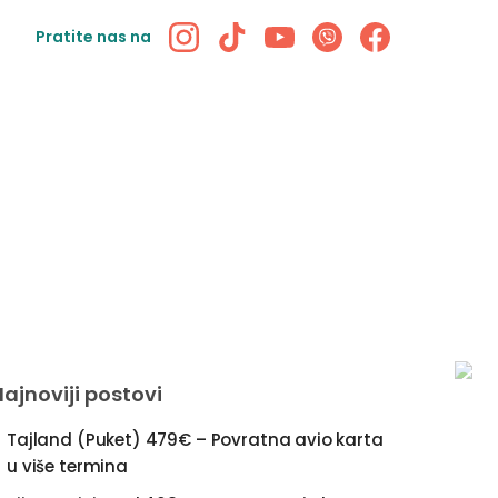
Pratite nas na
Najnoviji postovi
Tajland (Puket) 479€ – Povratna avio karta
u više termina