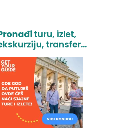
Pronađi
turu, izlet,
ekskurziju, transfer...