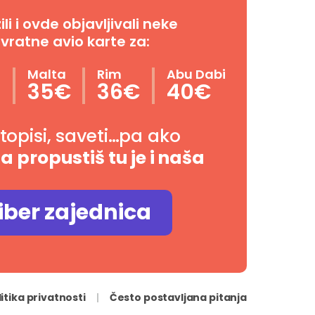
i i ovde objavljivali neke
vratne avio karte za:
n
Malta
Rim
Abu Dabi
35€
36€
40€
utopisi, saveti…pa ako
da propustiš tu je i naša
iber zajednica
litika privatnosti
Često postavljana pitanja