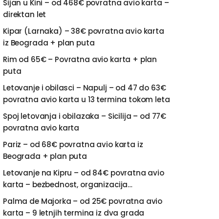
Sijan u Kini – od 468€ povratna avio karta –
direktan let
Kipar (Larnaka) – 38€ povratna avio karta
iz Beograda + plan puta
Rim od 65€ – Povratna avio karta + plan
puta
Letovanje i obilasci – Napulj – od 47 do 63€
povratna avio karta u 13 termina tokom leta
Spoj letovanja i obilazaka – Sicilija – od 77€
povratna avio karta
Pariz – od 68€ povratna avio karta iz
Beograda + plan puta
Letovanje na Kipru – od 84€ povratna avio
karta – bezbednost, organizacija…
Palma de Majorka – od 25€ povratna avio
karta – 9 letnjih termina iz dva grada