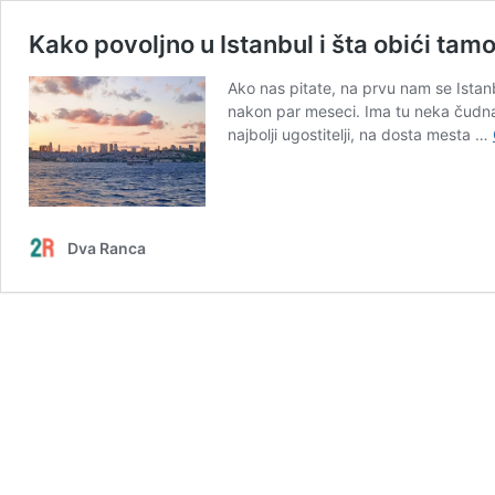
Kako povoljno u Istanbul i šta obići tam
Ako nas pitate, na prvu nam se Istanb
nakon par meseci. Ima tu neka čudna 
najbolji ugostitelji, na dosta mesta …
Dva Ranca