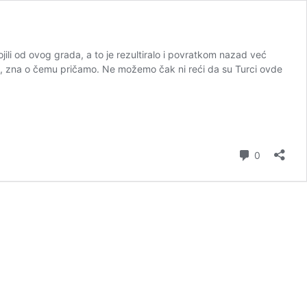
jili od ovog grada, a to je rezultiralo i povratkom nazad već
ao, zna o čemu pričamo. Ne možemo čak ni reći da su Turci ovde
Comment
0