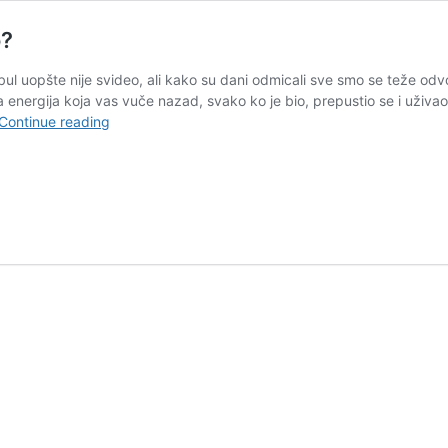
o?
ul uopšte nije svideo, ali kako su dani odmicali sve smo se teže odvo
energija koja vas vuče nazad, svako ko je bio, prepustio se i uživ
Kako
Continue reading
povoljno
u
Istanbul
i
šta
obići
tamo?