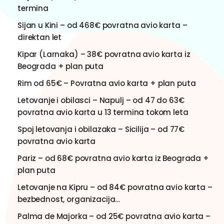
termina
Sijan u Kini – od 468€ povratna avio karta –
direktan let
Kipar (Larnaka) – 38€ povratna avio karta iz
Beograda + plan puta
Rim od 65€ – Povratna avio karta + plan puta
Letovanje i obilasci – Napulj – od 47 do 63€
povratna avio karta u 13 termina tokom leta
Spoj letovanja i obilazaka – Sicilija – od 77€
povratna avio karta
Pariz – od 68€ povratna avio karta iz Beograda +
plan puta
Letovanje na Kipru – od 84€ povratna avio karta –
bezbednost, organizacija…
Palma de Majorka – od 25€ povratna avio karta –