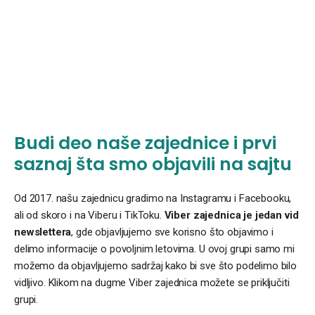
Budi deo naše zajednice i prvi
saznaj šta smo objavili na sajtu
Od 2017. našu zajednicu gradimo na Instagramu i Facebooku,
ali od skoro i na Viberu i TikToku.
Viber zajednica je jedan vid
newslettera
, gde objavljujemo sve korisno što objavimo i
delimo informacije o povoljnim letovima. U ovoj grupi samo mi
možemo da objavljujemo sadržaj kako bi sve što podelimo bilo
vidljivo. Klikom na dugme Viber zajednica možete se priključiti
grupi.