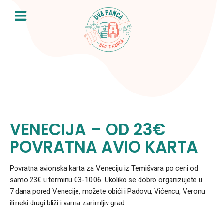
Skip
to
content
VENECIJA – OD 23€
POVRATNA AVIO KARTA
Povratna avionska karta za Veneciju iz Temišvara po ceni od
samo 23€ u terminu 03-10.06. Ukoliko se dobro organizujete u
7 dana pored Venecije, možete obići i Padovu, Vićencu, Veronu
ili neki drugi bliži i vama zanimljiv grad.