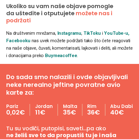
Ukoliko su vam naše objave pomogle
da uštedite i otputujete
možete nas i
podržati
Na društvenim mrežama,
Instagramu
,
TikToku
i
YouTube-u,
Facebooku
nas uvek možete podržati tako što ćete reagovati
na naše objave, čuvati, komentarisati, lajkovati i deliti, ali možete
i donacijama preko
Buymeacoffee
.
Do sada smo nalazili i ovde objavljivali
neke nerealno jeftine povratne avio
karte za:
Pariz
Jordan
Malta
Rim
Abu Dabi
0,02€
11€
35€
36€
40€
Tu su vodiči, putopisi, saveti…pa ako
ne želiš sve to da propustiš tu je i naša