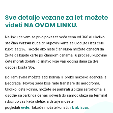
Sve detalje vezane za let možete
videti
NA OVOM LINKU
.
Na linku će vam se prvo pokazati veća cena od 36€ ali ukoliko
ste član WizzAir kluba pri kupovini karte se ulogujte i istu ćete
kupiti za 23€. Takođe ako niste član kluba možete označiti da
želite da kupite karte po članskim cenama i u procesu kupovine
ćete morati dodati i članstvo koje važi godinu dana za dve
osobe i košta 30€.
Do Temišvara možete stići kolima ili preko nekoliko agencija iz
Beograda i Novog Sada koje rade transfere do aerodroma.
Ukoliko idete kolima, možete se parkirati u blizini aerodroma, a
osoblje sa parkinga će vas odvesti do samog ulaza na terminal
i doći po vas kada sletite, a detalje možete
pogledati
ovde.
Takođe možete koristiti i
blablacar
.