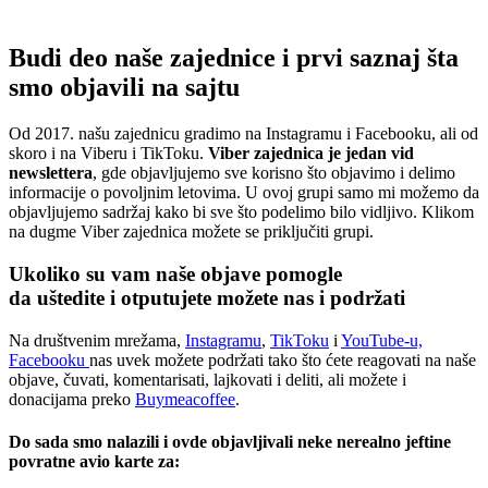
Budi deo naše zajednice i prvi saznaj šta
smo objavili na sajtu
Od 2017. našu zajednicu gradimo na Instagramu i Facebooku, ali od
skoro i na Viberu i TikToku.
Viber zajednica je jedan vid
newslettera
, gde objavljujemo sve korisno što objavimo i delimo
informacije o povoljnim letovima. U ovoj grupi samo mi možemo da
objavljujemo sadržaj kako bi sve što podelimo bilo vidljivo. Klikom
na dugme Viber zajednica možete se priključiti grupi.
Ukoliko su vam naše objave pomogle
da uštedite i otputujete
možete nas i podržati
Na društvenim mrežama,
Instagramu
,
TikToku
i
YouTube-u,
Facebooku
nas uvek možete podržati tako što ćete reagovati na naše
objave, čuvati, komentarisati, lajkovati i deliti, ali možete i
donacijama preko
Buymeacoffee
.
Do sada smo nalazili i ovde objavljivali neke nerealno jeftine
povratne avio karte za: