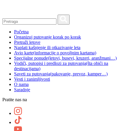
Skip
to
content
Početna
Organizuj putovanje korak po korak
Pretraži letove
Naplati kašnjenje ili otkazivanje leta
Avio karte
(informacije o povoljnim kartama)
Specijalne ponude
(letovi, busevi, kruzeri, aranžmani…)
Vodiči, putopisi i predlozi za putovanja
(šta obići na
destinacijama)
Saveti za putovanja
(pakovanje, prevoz, kamper…)
Vesti i zanimljivosti
O nama
Saradnje
Pratite nas na