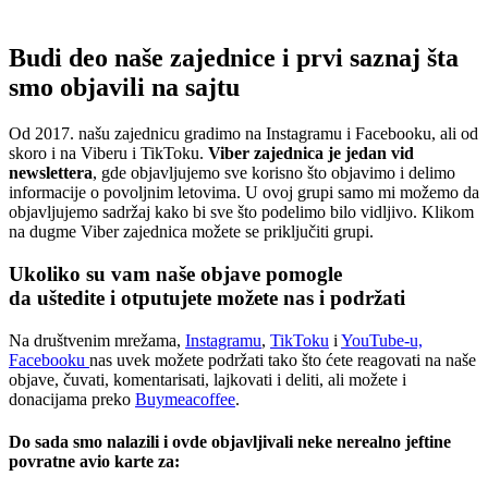
Budi deo naše zajednice i prvi saznaj šta
smo objavili na sajtu
Od 2017. našu zajednicu gradimo na Instagramu i Facebooku, ali od
skoro i na Viberu i TikToku.
Viber zajednica je jedan vid
newslettera
, gde objavljujemo sve korisno što objavimo i delimo
informacije o povoljnim letovima. U ovoj grupi samo mi možemo da
objavljujemo sadržaj kako bi sve što podelimo bilo vidljivo. Klikom
na dugme Viber zajednica možete se priključiti grupi.
Ukoliko su vam naše objave pomogle
da uštedite i otputujete
možete nas i podržati
Na društvenim mrežama,
Instagramu
,
TikToku
i
YouTube-u,
Facebooku
nas uvek možete podržati tako što ćete reagovati na naše
objave, čuvati, komentarisati, lajkovati i deliti, ali možete i
donacijama preko
Buymeacoffee
.
Do sada smo nalazili i ovde objavljivali neke nerealno jeftine
povratne avio karte za: