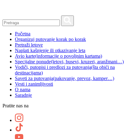
Skip
to
content
Početna
Organizuj putovanje korak po korak
Pretraži letove
Naplati kašnjenje ili otkazivanje leta
Avio karte
(informacije o povoljnim kartama)
Specijalne ponude
(letovi, busevi, kruzeri, aranžmani…)
Vodiči, putopisi i predlozi za putovanja
(šta obići na
destinacijama)
Saveti za putovanja
(pakovanje, prevoz, kamper…)
Vesti i zanimljivosti
O nama
Saradnje
Pratite nas na