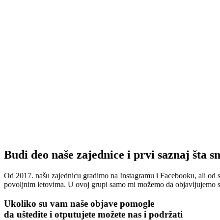
Budi deo naše zajednice i prvi saznaj šta s
Od 2017. našu zajednicu gradimo na Instagramu i Facebooku, ali od 
povoljnim letovima. U ovoj grupi samo mi možemo da objavljujemo sad
Ukoliko su vam naše objave pomogle
da uštedite i otputujete
možete nas i podržati