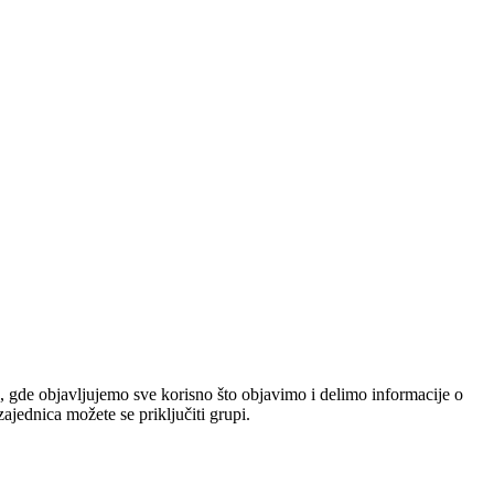
, gde objavljujemo sve korisno što objavimo i delimo informacije o
jednica možete se priključiti grupi.