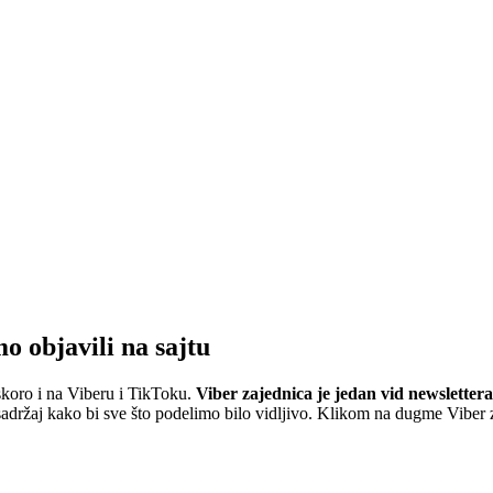
mo objavili na sajtu
skoro i na Viberu i TikToku.
Viber zajednica je jedan vid newslettera
ržaj kako bi sve što podelimo bilo vidljivo. Klikom na dugme Viber za