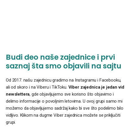
Budi deo naše zajednice i prvi
saznaj šta smo objavili na sajtu
Od 2017. našu zajednicu gradimo na Instagramu i Facebooku,
ali od skoro i na Viberu i TikToku.
Viber zajednica je jedan vid
newslettera
, gde objavljujemo sve korisno što objavimo i
delimo informacije o povoljnim letovima. U ovoj grupi samo mi
možemo da objavljujemo sadržaj kako bi sve što podelimo bilo
vidljivo. Klikom na dugme Viber zajednica možete se priključiti
grupi.