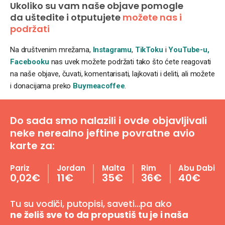
Ukoliko su vam naše objave pomogle
da uštedite i otputujete
možete nas i
podržati
Na društvenim mrežama,
Instagramu
,
TikToku
i
YouTube-u,
Facebooku
nas uvek možete podržati tako što ćete reagovati
na naše objave, čuvati, komentarisati, lajkovati i deliti, ali možete
i donacijama preko
Buymeacoffee
.
Do sada smo nalazili i ovde objavljivali
neke nerealno jeftine povratne avio
karte za:
Pariz
Jordan
Malta
Rim
Abu Dabi
0,02€
11€
35€
36€
40€
Tu su vodiči, putopisi, saveti…pa ako
ne želiš sve to da propustiš tu je i naša