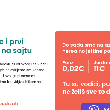
 i prvi
Do sada smo nalazil
 na sajtu
nerealno jeftine po
Pariz
Jorda
ooku, ali od skoro i na Viberu
0,02€
11€
 gde objavljujemo sve korisno
. U ovoj grupi samo mi
o bilo vidljivo. Klikom na
Tu su vodiči, p
ne želiš sve to 
podržati