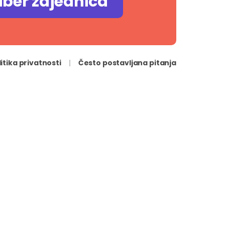
iber zajednica
litika privatnosti
Često postavljana pitanja