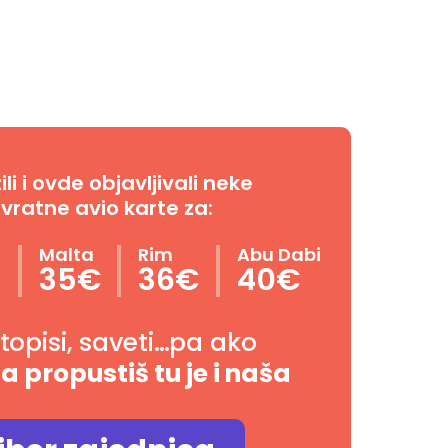
i i ovde objavljivali neke
vratne avio karte za:
n
Malta
Rim
Abu Dabi
35€
36€
40€
utopisi, saveti…pa ako
da propustiš tu je i naša