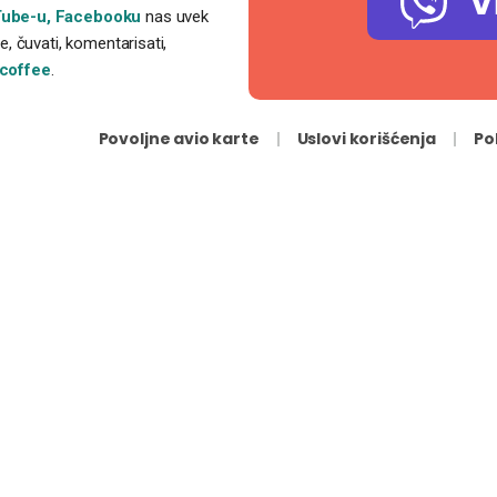
V
ube-u,
Facebooku
nas uvek
, čuvati, komentarisati,
coffee
.
Povoljne avio karte
Uslovi korišćenja
Po