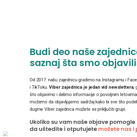
Budi deo naše zajednice
saznaj šta smo objavili
Od 2017. našu zajednicu gradimo na Instagramu i Faceb
i TikToku.
Viber zajednica je jedan vid newslettera
,
što objavimo i delimo informacije o povoljnim letovima
možemo da objavljujemo sadržaj kako bi sve što podelim
dugme Viber zajednica možete se priključiti grupi.
Ukoliko su vam naše objave pomogle
da uštedite i otputujete
možete nas i 