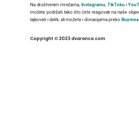
Na društvenim mrežama,
Instagramu
,
TikToku
i
YouT
možete podržati tako što ćete reagovati na naše objave
lajkovati i deliti, ali možete i donacijama preko
Buymea
Copyright © 2023 dvaranca.com