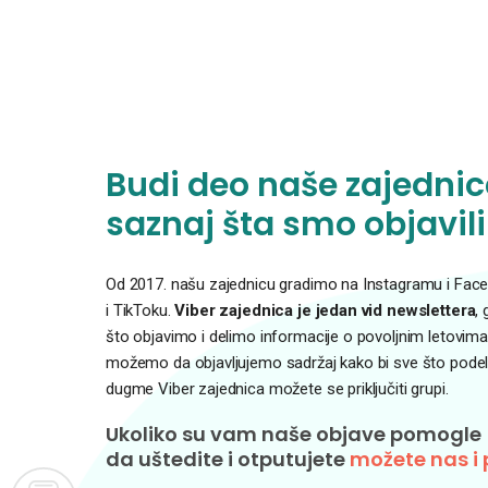
Budi deo naše zajednice
saznaj šta smo objavili
Od 2017. našu zajednicu gradimo na Instagramu i Faceb
i TikToku.
Viber zajednica je jedan vid newslettera
,
što objavimo i delimo informacije o povoljnim letovima
možemo da objavljujemo sadržaj kako bi sve što podelim
dugme Viber zajednica možete se priključiti grupi.
Ukoliko su vam naše objave pomogle
da uštedite i otputujete
možete nas i 