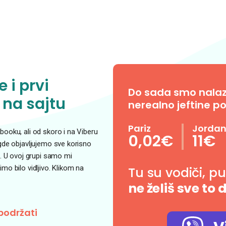
 i prvi
Do sada smo nalazil
 na sajtu
nerealno jeftine po
Pariz
Jorda
ooku, ali od skoro i na Viberu
0,02€
11€
 gde objavljujemo sve korisno
. U ovoj grupi samo mi
o bilo vidljivo. Klikom na
Tu su vodiči, p
ne želiš sve to 
podržati