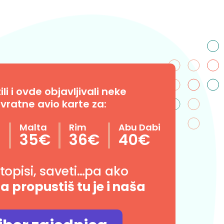
i i ovde objavljivali neke
vratne avio karte za:
n
Malta
Rim
Abu Dabi
35€
36€
40€
utopisi, saveti…pa ako
da propustiš tu je i naša