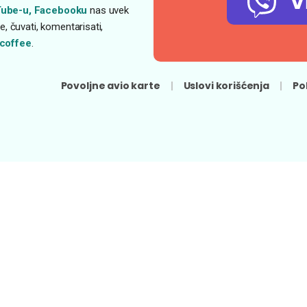
V
ube-u,
Facebooku
nas uvek
, čuvati, komentarisati,
coffee
.
Povoljne avio karte
Uslovi korišćenja
Po