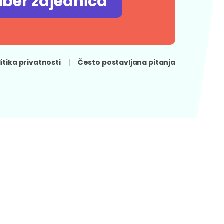
iber zajednica
litika privatnosti
Često postavljana pitanja