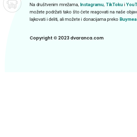
Na društvenim mrežama,
Instagramu
,
TikToku
i
YouT
možete podržati tako što ćete reagovati na naše objave
lajkovati i deliti, ali možete i donacijama preko
Buymea
Copyright © 2023 dvaranca.com