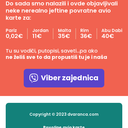
Do sada smo nalazili i ovde objavljivali
neke nerealno jeftine povratne avio
karte za:
Pariz
Jordan
Malta
Rim
Abu Dabi
0,02€
11€
35€
36€
40€
Tu su vodiči, putopisi, saveti…pa ako
ne želiš sve to da propustiš tu je i naša
Viber zajednica
Copyright © 2023 dvaranca.com
Povoljne avio karte