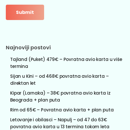
Najnoviji postovi
Tajland (Puket) 479€ – Povratna avio karta u više
termina
Sijan u Kini – od 468€ povratna avio karta –
direktan let
Kipar (Larnaka) – 38€ povratna avio karta iz
Beograda + plan puta
Rim od 65€ – Povratna avio karta + plan puta
Letovanje i obilasci – Napulj – od 47 do 63€
povratna avio karta u 13 termina tokom leta