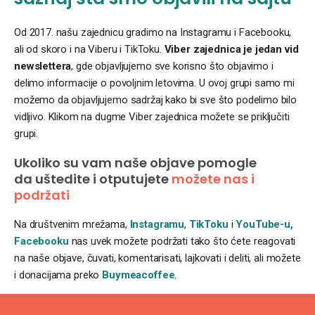
Od 2017. našu zajednicu gradimo na Instagramu i Facebooku,
ali od skoro i na Viberu i TikToku.
Viber zajednica je jedan vid
newslettera
, gde objavljujemo sve korisno što objavimo i
delimo informacije o povoljnim letovima. U ovoj grupi samo mi
možemo da objavljujemo sadržaj kako bi sve što podelimo bilo
vidljivo. Klikom na dugme Viber zajednica možete se priključiti
grupi.
Ukoliko su vam naše objave pomogle
da uštedite i otputujete
možete nas i
podržati
Na društvenim mrežama,
Instagramu
,
TikToku
i
YouTube-u,
Facebooku
nas uvek možete podržati tako što ćete reagovati
na naše objave, čuvati, komentarisati, lajkovati i deliti, ali možete
i donacijama preko
Buymeacoffee
.