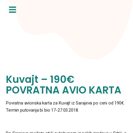
Skip
to
content
Kuvajt – 190€
POVRATNA AVIO KARTA
Povratna avionska karta za Kuvajt iz Sarajeva po ceni od 190€.
Termin putovanja bi bio 17-27.03.2018.