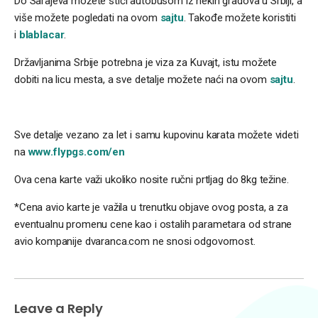
Do Sarajeva možete stići autobusom iz nekih gradova u Srbiji, a
više možete pogledati na ovom
sajtu
. Takođe možete koristiti
i
blablacar
.
Državljanima Srbije potrebna je viza za Kuvajt, istu možete
dobiti na licu mesta, a sve detalje možete naći na ovom
sajtu
.
Sve detalje vezano za let i samu kupovinu karata možete videti
na
www.flypgs.com/en
Ova cena karte važi ukoliko nosite ručni prtljag do 8kg težine.
*Cena avio karte je važila u trenutku objave ovog posta, a za
eventualnu promenu cene kao i ostalih parametara od strane
avio kompanije dvaranca.com ne snosi odgovornost.
Leave a Reply